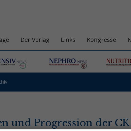
räge
Der Verlag
Links
Kongresse
hiv
len und Progression der C