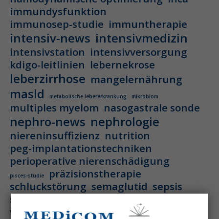
immundysfunktion
immunosep-studie
immuntherapie
intensiv-news
intensivmedizin
intensivstation
intensivversorgung
kdigo-leitlinien
lebernekrose
leberzirrhose
mangelernährung
masld
metabolische lebererkrankung
mikrobiom
multiples myelom
nasogastrale sonde
nephro-news
nephrologie
niereninsuffizienz
nutrition
peg-implantationstechniken
perioperative nierenschädigung
präzisionstherapie
pisces-studie
schluckstörung
semaglutid
sepsis
septischer schock
surrogatparamenter
vasopressortherapie
öggh