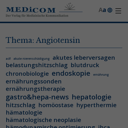
A
a
Thema: Angiotensin
akutes leberversagen
aclf
akute nierenschädigung
belastungshitzschlag
blutdruck
endoskopie
chronobiologie
ernährung
ernährungssonden
ernährungstherapie
gastro&hepa-news
hepatologie
hitzschlag
homöostase
hyperthermie
hämatologie
hämatologische neoplasie
hämodynamische optimierung
ihca