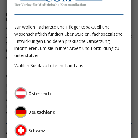
Neues zum nephroprotektiven Potential von SGLT-2-
Hemmern
Wir wollen Fachärzte und Pfleger topaktuell und
Studien der letzten Jahre haben die Substanzklasse der SGLT-
wissenschaftlich fundiert über Studien, fachspezifische
2-Hemmer als vielversprechendste pharmakologische Therapie
Entwicklungen und deren praktische Umsetzung
für diabetische Patienten mit chronischer Niereninsuffizienz
informieren, um sie in ihrer Arbeit und Fortbildung zu
(CKD) und zuletzt auch mit systolischer Herzinsuffizienz
unterstützen.
erscheinen lassen.
Wählen Sie dazu bitte Ihr Land aus.
Ontarget: Bedeutung für den Nephrologen
In der Behandlung der Hypertonie bei Patienten mit
Nierenerkrankung wird oft die Frage gestellt, ob ein
Österreich
Angiotensin-Rezeptorblocker (ARB) ebenso gut ist wie ein ACE-
Hemmer (ACEH) und insbesondere, ob die Kombination beider
Deutschland
Substanzen besser ist als die Monotherapie.
Schweiz
Angiotensine II et traitement du choc vasoplégique