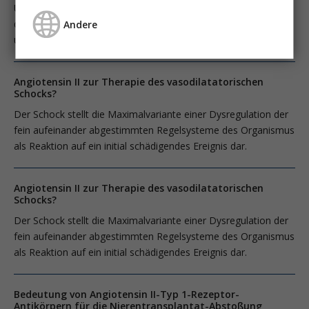
Un choc se définit par une irrigation insuffisante des systèmes
d’organes vitaux qui entraîne une hypoxie tissulaire traduisant
Andere
un déséquilibre entre l’apport et le besoin en oxygène.
Angiotensin II zur Therapie des vasodilatatorischen
Schocks?
Der Schock stellt die Maximalvariante einer Dysregulation der
fein aufeinander abgestimmten Regelsysteme des Organismus
als Reaktion auf ein initial schädigendes Ereignis dar.
Angiotensin II zur Therapie des vasodilatatorischen
Schocks?
Der Schock stellt die Maximalvariante einer Dysregulation der
fein aufeinander abgestimmten Regelsysteme des Organismus
als Reaktion auf ein initial schädigendes Ereignis dar.
Bedeutung von Angiotensin II-Typ 1-Rezeptor-
Antikörpern für die Nierentransplantat-Abstoßung