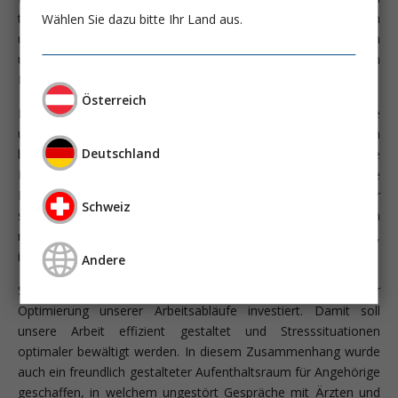
technischen, medizinischen und pflegerischen Fragestellungen
Wählen Sie dazu bitte Ihr Land aus.
und Problemen auch ganz besonders mit den Bedürfnissen
und Wünschen der Betroffenen, akut- und schwerkranken
Patienten und deren Angehörigen befasst.
Österreich
Die zu schaffende gute, beruhigte und geschützte, wohltuende
und den Heilungsprozess fördernde Atmosphäre war uns ein
Deutschland
besonderes Anliegen. Die Raumgestaltung, die
Lichtabstimmung, die Farbgebung und diverse andere
Momente mündeten für uns in die Frage: Wie bleibt unser
Schweiz
schwerkranker Patient, umgeben und begleitet von
modernster, notwendiger Technik ein eigenständiger,
individueller Mensch mit persönlicher Würde?
Andere
Sehr viel Zeit wurde auch in grundlegende Überlegungen zur
Optimierung unserer Arbeitsabläufe investiert. Damit soll
unsere Arbeit effizient gestaltet und Stresssituationen
optimaler bewältigt werden. In diesem Zusammenhang wurde
auch ein freundlich gestalteter Aufenthaltsraum für Angehörige
geschaffen, in welchem ungestört Gespräche mit Ärzten und