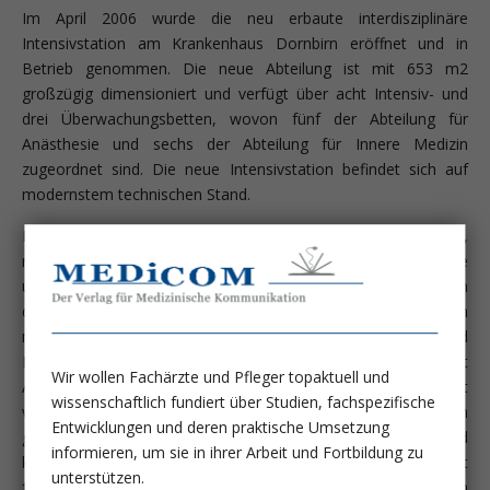
Im April 2006 wurde die neu erbaute interdisziplinäre
Intensivstation am Krankenhaus Dornbirn eröffnet und in
Betrieb genommen. Die neue Abteilung ist mit 653 m2
großzügig dimensioniert und verfügt über acht Intensiv- und
drei Überwachungsbetten, wovon fünf der Abteilung für
Anästhesie und sechs der Abteilung für Innere Medizin
zugeordnet sind. Die neue Intensivstation befindet sich auf
modernstem technischen Stand.
Bisher existierten in unserem Krankenhaus zwei getrennte,
räumlich sehr beengte Intensivstationen, eine für operative
und eine für internistische Patienten. Nunmehr arbeiten an
dieser neuen Abteilung Anästhesiologen und Internisten
neben- und miteinander. In einer langfristigen Planungs- und
Bauphase haben Ärzteschaft und Pflege beider Fächer seit
Wir wollen Fachärzte und Pfleger topaktuell und
August 2000 intensiv gemeinsam gearbeitet und mit
wissenschaftlich fundiert über Studien, fachspezifische
verschiedensten Experten nach den bestmöglichen Lösungen
Entwicklungen und deren praktische Umsetzung
gesucht. Es war dies auch ein hervorragendes und
informieren, um sie in ihrer Arbeit und Fortbildung zu
konstruktives Training für die jetzige ausgezeichnet
unterstützen.
funktionierende Zusammenarbeit. Wir haben uns neben