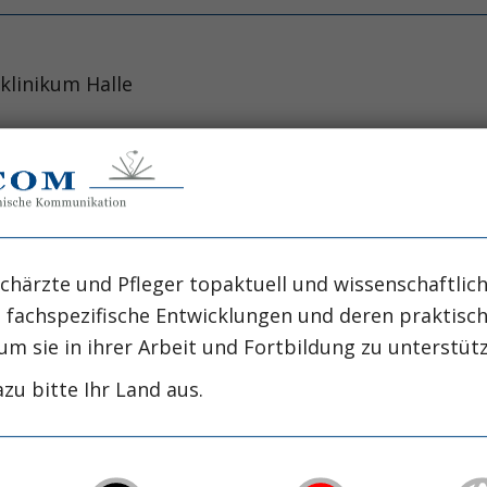
sklinikum Halle
 of pulmonary-artery catheters in high-risk surgical
 N. Engl. J. Med. 
chärzte und Pfleger topaktuell und wissenschaftlich
, fachspezifische Entwicklungen und deren praktis
um sie in ihrer Arbeit und Fortbildung zu unterstüt
zu bitte Ihr Land aus.
ahren des Pulmonalarterienkatheter(PAC)-Monitoring