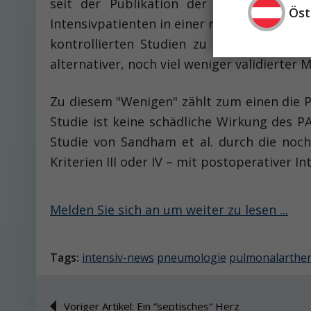
seit der Publikation der Connors-Daten
Öst
Intensivpatienten in einer retrospektiven 
kontrollierten Studien zu diesem Thema 
alternativer, noch viel weniger validierter
Zu diesem "Wenigen" zählt zum einen die Pi
Studie ist keine schädliche Wirkung des P
Studie von Sandham et al. durch die noch 
Kriterien III oder IV – mit postoperativer 
Melden Sie sich an um weiter zu lesen ...
Tags:
intensiv-news
pneumologie
pulmonalarther
Voriger Artikel: Ein “septisches“ Herz