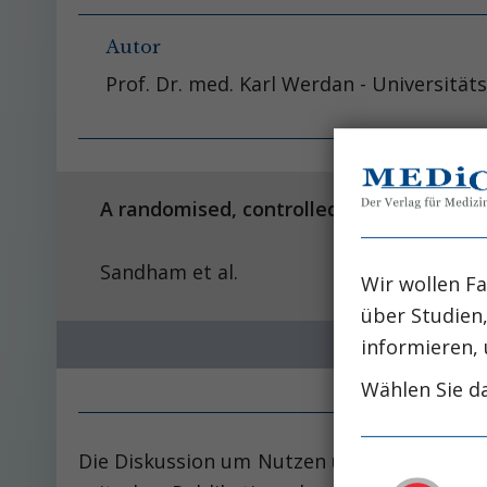
Autor
Prof. Dr. med. Karl Werdan - Universität
A randomised, controlled trial of theuse
Sandham et al.
Wir wollen Fa
über Studien
informieren, 
Wählen Sie da
Die Diskussion um Nutzen und mögliche Gef