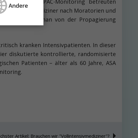
chkeit der mit PAC-Monitoring betreuten
Andere
nnter Intensivmediziner nach Moratorien und
iv wenig, sieht man von der Propagierung
itisch kranken Intensivpatienten. In dieser
r diskutierte kontrollierte, randomisierte
ischen Patienten – älter als 60 Jahre, ASA
nitoring.
chster Artikel: Brauchen wir "Vollintensivmediziner"?