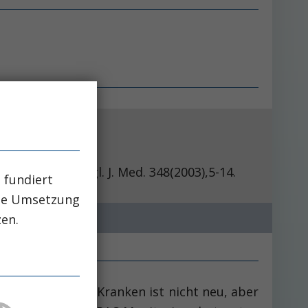
 patients
348(2003),5-14.
 fundiert
che Umsetzung
zen.
s bei kritisch Kranken ist nicht neu, aber