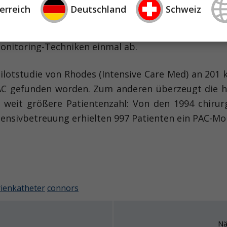
 (JAMA 1996) neu entfacht: Die erhöhte Sterbli
erreich
Deutschland
Schweiz
Beobachtungsstudie hat seit 1996 viele "Rufe" beka
zur Folge gehabt. Geschehen ist allerdings relat
 Monitoring-Techniken einmal ab.
lotstudie von Rhodes (Intensive Care Med) an 201 kr
AC gefunden worden. Zum anderen überzeugt die hie
weit größere Patientenzahl: Von den 1994 chirurg
Intensivbetreuung erhielten 997 Patienten ein PAC-Mo
ienkatheter
connors
Nä