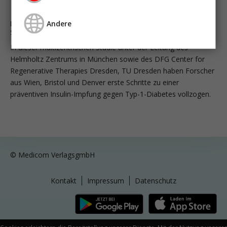
Andere
Diabetes mellitus Typ 1: Erste Erfolge mit einer oralen
Schluckimpfung
In dieser multizentrischen Studie unter der Leitung des
Helmholtz Zentrums in München sowie des DFG Center for
Regenerative Therapies Dresden, TU Dresden haben Forscher
aus Wien, Bristol und Denver erste Schritte zu einer
präventiven Insulin-Impfung gegen Typ-1-Diabetes vollzogen.
© Medicom VerlagsgmbH
Kontakt
Impressum
Datenschutz