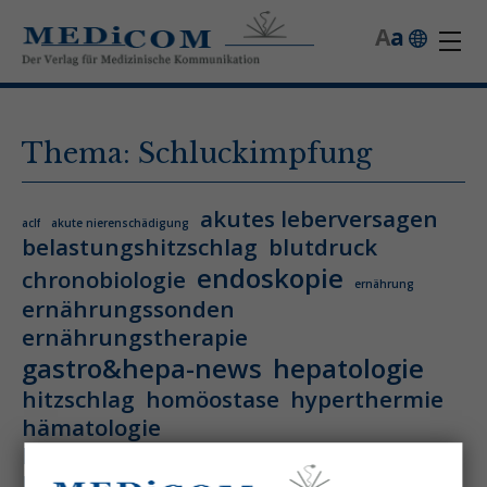
A
a
Thema: Schluckimpfung
akutes leberversagen
aclf
akute nierenschädigung
belastungshitzschlag
blutdruck
endoskopie
chronobiologie
ernährung
ernährungssonden
ernährungstherapie
gastro&hepa-news
hepatologie
hitzschlag
homöostase
hyperthermie
hämatologie
hämatologische neoplasie
hämodynamische optimierung
ihca