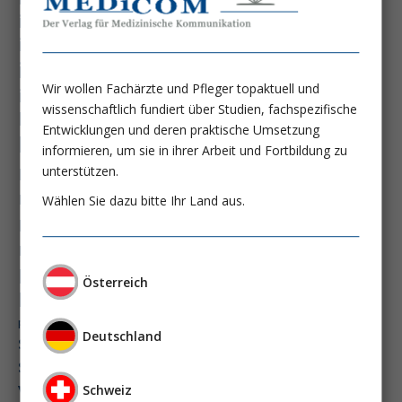
immundysfunktion
immunosep-studie
immuntherapie
intensiv-news
intensivmedizin
Wir wollen Fachärzte und Pfleger topaktuell und
intensivstation
intensivversorgung
wissenschaftlich fundiert über Studien, fachspezifische
kdigo-leitlinien
lebernekrose
Entwicklungen und deren praktische Umsetzung
leberzirrhose
mangelernährung
informieren, um sie in ihrer Arbeit und Fortbildung zu
masld
unterstützen.
metabolische lebererkrankung
mikrobiom
multiples myelom
nasogastrale sonde
Wählen Sie dazu bitte Ihr Land aus.
nephro-news
nephrologie
niereninsuffizienz
nutrition
peg-implantationstechniken
Österreich
perioperative nierenschädigung
präzisionstherapie
pisces-studie
Deutschland
schluckstörung
semaglutid
sepsis
septischer schock
surrogatparamenter
vasopressortherapie
öggh
Schweiz