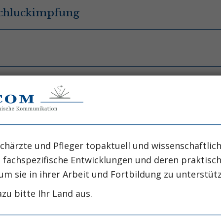
 Schluckimpfung
une responses in children at high risk for type 1 
r AG, Klingensmith G, JA
chärzte und Pfleger topaktuell und wissenschaftlich
 al.
, fachspezifische Entwicklungen und deren praktis
um sie in ihrer Arbeit und Fortbildung zu unterstüt
resden, Faculty of Medicine, Technische Universitä
zu bitte Ihr Land aus.