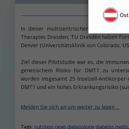
Öst
In dieser multizentrischen Studie unte
Therapies Dresden, TU Dresden haben Forsc
Denver (Universitätsklinik von Colorado, U
Ziel dieser Pilotstudie war es, die Immun
genetischem Risiko für DMT1 zu untersuc
wurden insgesamt 25 Inselzell-Antikörper-n
DMT1 und ein hohes Erkrankungsrisiko (susz
Melden Sie sich an um weiter zu lesen ...
Tags:
nutrition-news
diabetologie
diabetes mellit