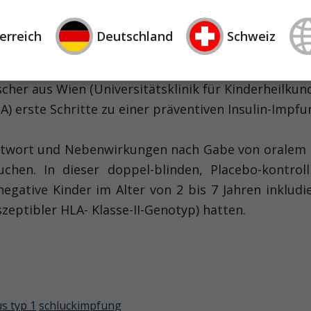
erreich
Deutschland
Schweiz
r der Leitung des Helmholtz Zentrums in Münche
her aus Wien (Universitätsklinik für Kinderheilkun
SA) erste Schritte zu einer präventiven Insulin-Imp
antwort und Nebenwirkungen nach Gabe von oralem I
hen. In dieser doppel-blinden, Placebo-kontrolli
egative Kinder im Alter von 2 bis 7 Jahren inkludi
eptibler HLA- Klasse-II-Genotyp) hatten.
us typ 1
schluckimpfung