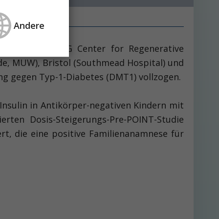
Andere
n sowie des DFG Center for Regenerative
de, MUW), Bristol (Southmead Hospital) und
fung gegen Typ-1-Diabetes (DMT1) vollzogen.
nsulin in Antikörper-negativen Kindern mit
erten Dosis-Steigerungs-Pre-POINT-Studie
ert, die eine positive Familienanamnese für