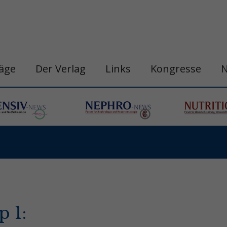
räge
Der Verlag
Links
Kongresse
p 1: