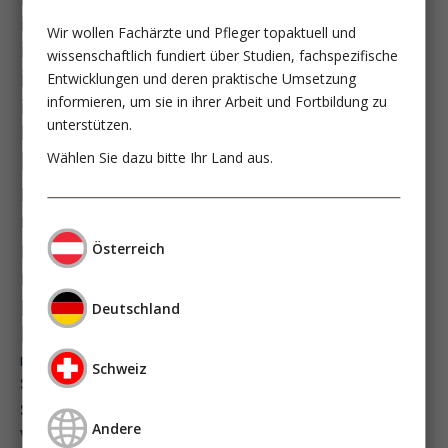
immundysfunktion
Wir wollen Fachärzte und Pfleger topaktuell und
immunosep-studie
immuntherapie
wissenschaftlich fundiert über Studien, fachspezifische
intensiv-news
intensivmedizin
Entwicklungen und deren praktische Umsetzung
intensivstation
intensivversorgung
informieren, um sie in ihrer Arbeit und Fortbildung zu
unterstützen.
kdigo-leitlinien
lebernekrose
leberzirrhose
mangelernährung
Wählen Sie dazu bitte Ihr Land aus.
masld
metabolische lebererkrankung
mikrobiom
multiples myelom
nasogastrale sonde
nephro-news
nephrologie
Österreich
niereninsuffizienz
nutrition
peg-implantationstechniken
Deutschland
perioperative nierenschädigung
präzisionstherapie
pisces-studie
Schweiz
schluckstörung
semaglutid
sepsis
septischer schock
surrogatparamenter
Andere
vasopressortherapie
öggh