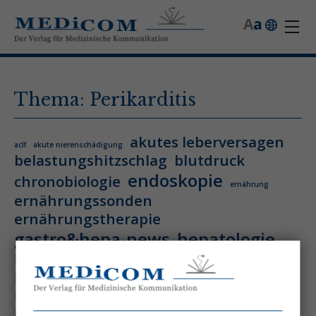
A
a
Thema: Perikarditis
akutes leberversagen
aclf
akute nierenschädigung
belastungshitzschlag
blutdruck
endoskopie
chronobiologie
ernährung
ernährungssonden
ernährungstherapie
gastro&hepa-news
hepatologie
hitzschlag
homöostase
hyperthermie
hämatologie
hämatologische neoplasie
hämodynamische optimierung
ihca