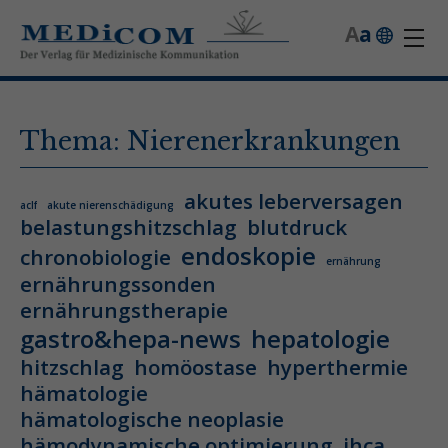
A
a
Thema: Nierenerkrankungen
akutes leberversagen
aclf
akute nierenschädigung
belastungshitzschlag
blutdruck
endoskopie
chronobiologie
ernährung
ernährungssonden
ernährungstherapie
gastro&hepa-news
hepatologie
hitzschlag
homöostase
hyperthermie
hämatologie
hämatologische neoplasie
hämodynamische optimierung
ihca