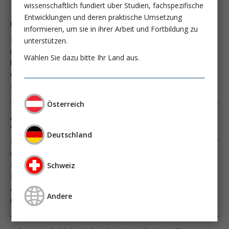
wissenschaftlich fundiert über Studien, fachspezifische
Entwicklungen und deren praktische Umsetzung
Basalmembran: Bindeglied zwischen Lunge und Niere
informieren, um sie in ihrer Arbeit und Fortbildung zu
Die Lunge und die Niere sind in Struktur und Funktion eng
unterstützen.
miteinander verbunden. Beide Organe haben die Aufgabe, eine
Wählen Sie dazu bitte Ihr Land aus.
hochselektive Filtrationsbarriere zu bilden, die den
Gasaustausch in der Lunge und die Filtration von Blut in der
Niere ermöglicht.
Österreich
Akzelerierte Atherosklerose Bei CKD, aber auch nach
einer akuten Nierenschädigung
Deutschland
Es ist bekannt, dass eine chronische Niereninsuffizienz ab einer
eGFR von etwa 60 ml/min ein unabhängiger Risikofaktor für
Herz-Kreislauferkrankungen ist. Wie weit eine akute
Schweiz
Nierenschädigung (AKI) ebenfalls zu einer Beschleunigung der
Atherosklerose führen könnte, wie dies klinische Studien
Andere
nahelegen, ist dagegen wenig untersucht.