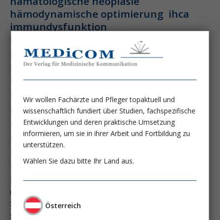
hämatologische neoplasie
hämodynamische optimierung
ihca
immundysfunktion
immunosep-studie
immuntherapie
intensiv-news
intensivmedizin
intensivstation
intensivversorgung
kdigo-leitlinien
lebernekrose
leberzirrhose
mangelernährung
Wir wollen Fachärzte und Pfleger topaktuell und
masld
wissenschaftlich fundiert über Studien, fachspezifische
metabolische lebererkrankung
mikrobiom
multiples myelom
nasogastrale sonde
Entwicklungen und deren praktische Umsetzung
informieren, um sie in ihrer Arbeit und Fortbildung zu
nephro-news
nephrologie
unterstützen.
niereninsuffizienz
nutrition
Wählen Sie dazu bitte Ihr Land aus.
peg-implantationstechniken
perioperative nierenschädigung
präzisionstherapie
pisces-studie
schluckstörung
semaglutid
sepsis
Österreich
septischer schock
surrogatparamenter