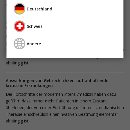
vasopressortherapie
öggh
Deutschland
Auswirkungen von Gebrechlichkeit auf anhaltende
Schweiz
kritische Erkrankungen
Die Fortschritte der modernen Intensivmedizin haben dazu
geführt, dass immer mehr Patienten in einem Zustand
Andere
überleben, der von einer Fortführung der intensivmedizinischen
Therapie einschließlich einer invasiven Beatmung elementar
abhängig ist.
Auswirkungen von Gebrechlichkeit auf anhaltende
kritische Erkrankungen
Die Fortschritte der modernen Intensivmedizin haben dazu
geführt, dass immer mehr Patienten in einem Zustand
überleben, der von einer Fortführung der intensivmedizinischen
Therapie einschließlich einer invasiven Beatmung elementar
abhängig ist.