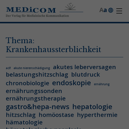
A
a
Thema:
Krankenhaussterblichkeit
akutes leberversagen
aclf
akute nierenschädigung
belastungshitzschlag
blutdruck
endoskopie
chronobiologie
ernährung
ernährungssonden
ernährungstherapie
gastro&hepa-news
hepatologie
hitzschlag
homöostase
hyperthermie
hämatologie