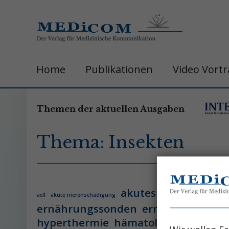
Home
Publikationen
Video Vort
Themen der aktuellen Ausgaben
Thema: Insekten
akutes leberversage
aclf
akute nierenschädigung
ernährungssonden
ernährungsther
hyperthermie
hämatologie
hämatol