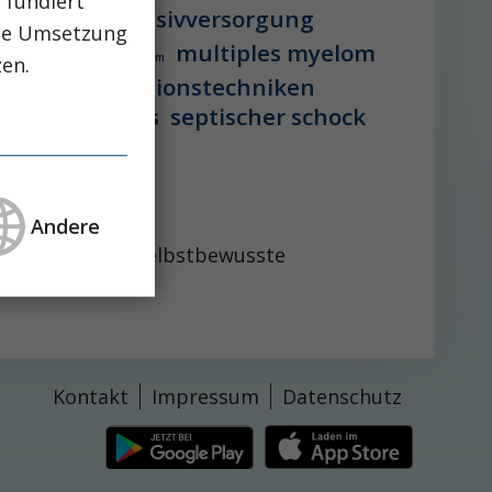
 fundiert
vstation
intensivversorgung
che Umsetzung
multiples myelom
 lebererkrankung
mikrobiom
zen.
peg-implantationstechniken
aglutid
sepsis
septischer schock
Andere
 eine zunehmend selbstbewusste
Kontakt
Impressum
Datenschutz