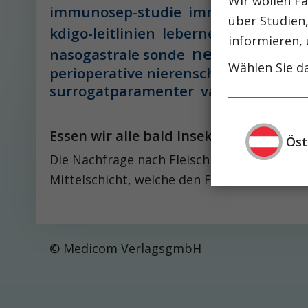
Wir wollen Fa
immunosep-studie
immuntherapie
über Studien
leber
kdigo-leitlinien
lebernekrose
informieren, 
nephro-news
nasogastrale sonde
Wählen Sie da
perioperative nierenschädigung
pisces-
surrogatparamenter
vasopressorthe
Essen wir alle bald Insekten?
Öst
Die Nachfrage nach Fleisch steigt immer w
Mittelschicht, welche den Fleischkonsum we
© Medicom VerlagsgmbH