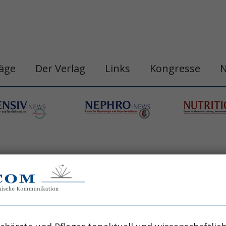
räge
Der Verlag
Links
Kongresse
n
belastungshitzschlag
blutdruck
chronobi
gastro&hepa-news
hepatologie
apie
h
ogische neoplasie
hämodynamische optimi