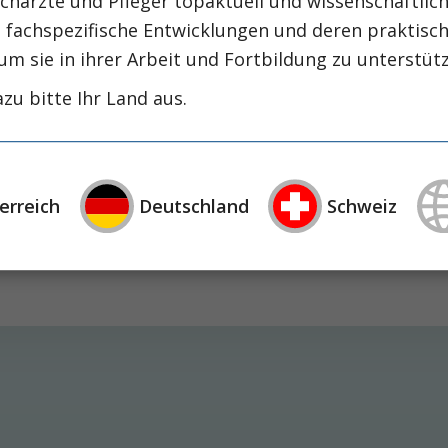
chärzte und Pfleger topaktuell und wissenschaftlich
intensiv-news
intensivmedizin
intensi
, fachspezifische Entwicklungen und deren praktis
zirrhose
masld
mangelernährung
metabolische
um sie in ihrer Arbeit und Fortbildung zu unterstüt
nephrologie
niereninsuffizienz
nutrition
zu bitte Ihr Land aus.
präzisionstherapie
schluckstörung
sem
studie
rapie
öggh
erreich
Deutschland
Schweiz
eiter an. Gerade formiert sich in China und Indien
iter in die Höhe treiben wird.