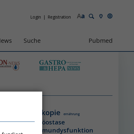
A
a
Login
Registration
News
Suche
Pubmed
endoskopie
ologie
ernährung
itzschlag
homöostase
erung
ihca
immundysfunktion