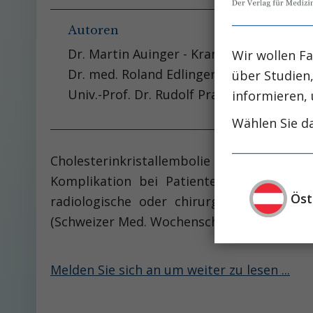
Autoren
Dr. Martin Auinger - Krankenhaus Hietzi
Wir wollen Fa
Dr. med. Roland Edlinger - Krankenhaus 
über Studien
Univ.-Prof. Dr. Rudolf Prager - KH Lainz
informieren, 
Wählen Sie da
Cholesterinkristallembolie (Synonyme:
Komplikation bei Patienten mit atherosk
Öst
radiologische oder chirurgische Manipul
(Schweizer Med. Wochenschr. 124:1437-1440,
Melden Sie sich an um weiter zu lesen ...