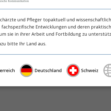
ng
chärzte und Pfleger topaktuell und wissenschaftlich
Hietzing
, fachspezifische Entwicklungen und deren praktis
um sie in ihrer Arbeit und Fortbildung zu unterstüt
zu bitte Ihr Land aus.
 Cholesterinembolie, atheroembolische Nieren
lerotischem Gefäßsystem dar. Die wichtigsten au
erreich
Deutschland
Schweiz
ationen am Gefäßsystem sowie die systemische A
 1994).