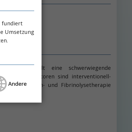
 fundiert
che Umsetzung
zen.
erkrankung) stellt eine schwerwiegende
slösenden Faktoren sind interventionell-
Andere
ntikoagulantien- und Fibrinolysetherapie