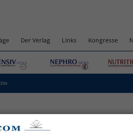
räge
Der Verlag
Links
Kongresse
hiv
 nach Lyse-Therapie