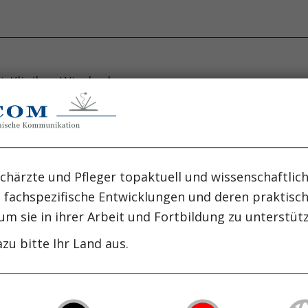
dt-Kliniken Wiesbaden
ätsklinikum Jena
welche eine perkutane Einbringung der intraaort
chärzte und Pfleger topaktuell und wissenschaftlich
er Kardiologie zu etablieren. Neben der hämodynami
, fachspezifische Entwicklungen und deren praktis
 instabiler Angina pectoris. Studien zur Thrombo
um sie in ihrer Arbeit und Fortbildung zu unterstüt
 nachweisen, wenn zusätzlich eine IABP einges
zu bitte Ihr Land aus.
ung der Pumpkonsole hin zu portablen Systemen 
 Computertechnik in den letzten Jahren wesentlich
system in der Kardiologie dar. Sie ist an ca. 1