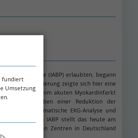
alen Ballonpumpe (IABP) erlaubten, begann
 fundiert
schen Stabilisierung zeigte sich hier eine
che Umsetzung
lysebehandlung beim akuten Myokardinfarkt
zen.
etzt wurde. Neben einer Reduktion der
wurde die automatische EKG-Analyse und
 verbessert. Die IABP stellt das heute am
80 kardiologischen Zentren in Deutschland