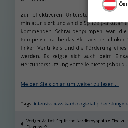
Öst
Zur effektiveren Unterstützung des Kre
miniaturisiert und an die Spitze perkutan 
kommenden Schraubenpumpen war die 
Pumpenschraube das Blut aus dem linken Ve
linken Ventrikels und die Förderung eine
werden. Es zeigte sich auch beim Einsa
Herzunterstützung Vorteile bietet (Abbildu
Melden Sie sich an um weiter zu lesen ...
Tags:
intensiv-news
kardiologie
iabp
herz-lungen
Voriger Artikel: Septische Kardiomyopathie Eine zu 
Diagnose?