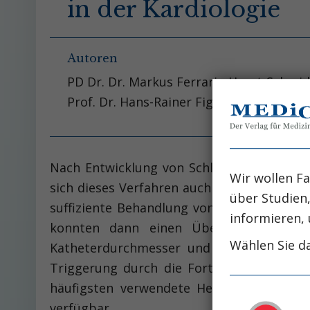
in der Kardiologie
Autoren
PD Dr. Dr. Markus Ferrari - Horst-Schmi
Prof. Dr. Hans-Rainer Figulla - Universit
Nach Entwicklung von Schleusensystemen, 
Wir wollen Fa
sich dieses Verfahren auch zunehmend in d
über Studien
suffiziente Behandlung von Patienten mit
informieren, 
konnten dann einen Überlebensvorteil
Wählen Sie da
Katheterdurchmesser und Miniaturisier
Triggerung durch die Fortschritte in der
häufigsten verwendete Herzunterstützungs
verfügbar.