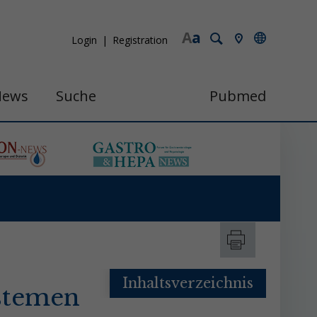
A
a
Login
Registration
News
Suche
Pubmed
Inhaltsverzeichnis
stemen