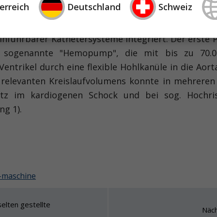
erreich
Deutschland
Schweiz
islaufs wurden in der Herzchirurgie bereits imp
einführbarer Kathetersysteme integriert. Der erste P
sogenannte "Hemopump", die mit bis zu 70.0
ntrikel durch eine flexible Hohlkanüle in die Aort
s relevanten Kreislaufvolumens konnte in mehreren
tz im kardiogenen Schock und bei sog. Hochris
ng 1).
-maschine
selten gestellte
Näch