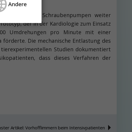
Andere
lantierte axiale Schraubenpumpen weiter
rototyp, der in der Kardiologie zum Einsatz
00 Umdrehungen pro Minute mit einer
a förderte. Die mechanische Entlastung des
 tierexperimentellen Studien dokumentiert
ikopatienten, dass dieses Verfahren der
ster Artikel: Vorhofflimmern beim Intensivpatienten