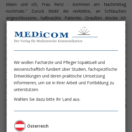
Mann und ich, Frau Renz - kommen am Nachmittag
nochmals." Zurück bleibt die verklebte, an Schläuchen
angeschlossene, halbnackte Patientin. Draußen drücke ich
dem hilflosen Mann unsanft ein Buch von mir (2005) in die
Hände und sage: "Lesen Sie das Kapitel über das sich
verändernde Musikerleben. Versuchen Sie sich hineinzudenken,
welcher Art wohl das 'In-Der-Welt-Sein' Ihrer Frau jetzt ist." Am
Nachmittag sagt Herr Cavelti berührt: "Ich habe begriffen, dass
meine Frau in einer anderen Welt lebt. Ich möchte diese
Wir wollen Fachärzte und Pfleger topaktuell und
Sprache lernen." Täglich kommt er und versucht sich
wissenschaftlich fundiert über Studien, fachspezifische
einzufühlen. Berührung, Stimme, Sein. Er liest Bücher über
Entwicklungen und deren praktische Umsetzung
andere Bewusstseinszustände und Spiritualität. Trotz allem
informieren, um sie in ihrer Arbeit und Fortbildung zu
bleibt Frau Cavelti lebensbedroht. Sie stirbt an einer nicht in
unterstützen.
den Griff zu bekommenden Infektion und Lungenentzündung.
Wählen Sie dazu bitte Ihr Land aus.
Aus der Sicht ihres Mannes aber hat seine Frau ihr O.K. zum
Sterben gegeben. Sie sei gestorben, wie er ihr ein Marienlied
gesummt habe.
Österreich
Tabuisiertes Leiden