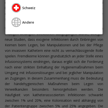
das intravasal liegende Katheterende gelangen. Vor allem bei
Schweiz
langzeitkatheterisierten Patienten und hämatologisch-
onkologischen Patienten ist die intravaskuläre mikrobielle
Besiedelung des Katheters von Bedeutung.
Andere
Während in der Vergangenheit von einem Überwiegen
endogen bedingter Infektionen ausgegangen wurde, belegen
neue Studien, dass exogene Infektionen durch Einbringen von
Keimen beim Legen, bei Manipulationen und bei der Pflege
von invasiven Kathetern eine nicht zu vernachlässigende Rolle
spielen. Fremdkeime können grundsätzlich an jeder Stelle eines
Infusionssystems eindringen, daraus ergibt sich die Forderung
nach einer strikten Einhaltung der Hygienemaßnahmen beim
Umgang mit Infusionslösungen und bei jeglicher Manipulation
an Zugängen. In diesem Zusammenhang muss die Bedeutung
der händehygienischen Maßnahmen beim Legen von
Verweilkanülen besonders hervorgehoben werden. Die
Häufigkeit von katheterassoziierten Infektionen schwankt
zwischen 1% und 20%, eine Kolonisation wird abhängig von
der Patientengruppe zwischen 5% und 25% angegeben. Die