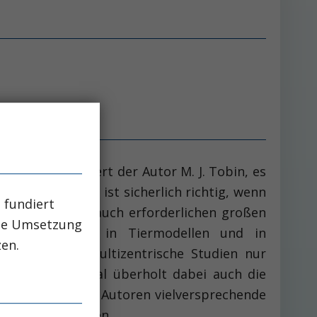
apie konstatiert der Autor M. J. Tobin, es
em Gebiet. Dies ist sicherlich richtig, wenn
 fundiert
erden, dass die auch erforderlichen großen
che Umsetzung
ren, die vorher in Tiermodellen und in
zen.
s sind große multizentrische Studien nur
tellen. Manchmal überholt dabei auch die
e, aus Sicht der Autoren vielversprechende
einflussen werden.