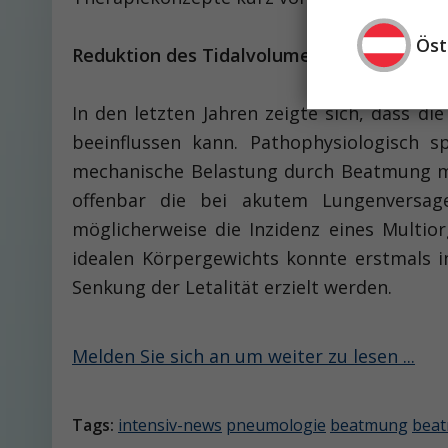
Öst
Reduktion des Tidalvolumens und permiss
In den letzten Jahren zeigte sich, dass 
beeinflussen kann. Pathophysiologisch s
mechanische Belastung durch Beatmung mit
offenbar die bei akutem Lungenversag
möglicherweise die Inzidenz eines Multio
idealen Körpergewichts konnte erstmals i
Senkung der Letalität erzielt werden.
Melden Sie sich an um weiter zu lesen ...
Tags:
intensiv-news
pneumologie
beatmung
beat