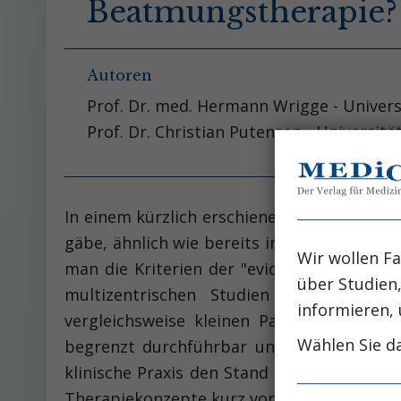
Beatmungstherapie?
Autoren
Prof. Dr. med. Hermann Wrigge - Univers
Prof. Dr. Christian Putensen - Universit
In einem kürzlich erschienenen Übersichts
gäbe, ähnlich wie bereits in seinem frühere
Wir wollen Fa
man die Kriterien der "evidence based med
über Studien
multizentrischen Studien auf pathophy
informieren, 
vergleichsweise kleinen Patientenkollek
Wählen Sie da
begrenzt durchführbar und können daher 
klinische Praxis den Stand des wissenscha
Therapiekonzepte kurz vorgestellt werden,