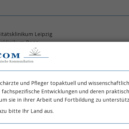
itätsklinikum Leipzig
ätsklinikum Bonn
artikel zum Thema Neuerungen in der Beatmungsther
n Beitrag von 1994, eigentlich wenig Neues auf dies
chärzte und Pfleger topaktuell und wissenschaftlich
icine" zu Grunde legt. Dennoch sollte beachtet w
, fachspezifische Entwicklungen und deren praktis
siologischen und klinischen Hypothesen basie
um sie in ihrer Arbeit und Fortbildung zu unterstüt
tiven evaluiert wurden. Wegen des hohen Aufwand
zu bitte Ihr Land aus.
nur den Endpunkt wissenschaftlicher Arbeit dars
ftlich Erwiesenen. Nachfolgend werden einige neuer
 die die Praxis der Beatmungstherapie sehr wohl be