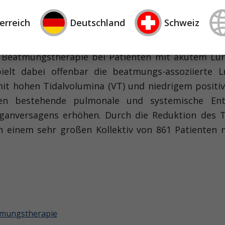
erreich
Deutschland
Schweiz
ive Hyperkapnie
die Beatmungstherapie bei Patienten mit akutem Lu
pielt dabei offenbar die beatmungs-assoziierte L
 hohen Tidalvolumina (VT) und niedrigem positiv
en bestehende pulmonale und systemische Ent
rganversagens erhöhen. Durch die Reduktion des 
n einem sehr großen Kollektiv von 861 Patienten
mungstherapie