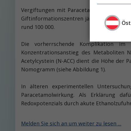
Vergiftungen mit Paracetamol rangieren un
Giftinformationszentren jährlich über 400
Öst
rund 100 000.
Die vorherrschende Komplikation im 
Konzentrationsanstieg des Metaboliten N
Acetylcystein (N-ACC) dient die Höhe der
Nomogramm (siehe Abbildung 1).
In älteren experimentellen Untersuchu
Paracetamolwirkung. Als Erklärung da
Redoxpotenzials durch akute Ethanolzufuhr
Melden Sie sich an um weiter zu lesen ...