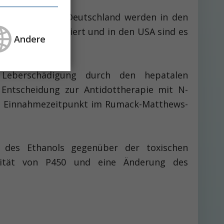
 Statistiken. In Deutschland werden in den
getikum registriert und in den USA sind es
Andere
 Leberschädigung durch den hepatalen
 Entscheidung zur Antidottherapie mit N-
zum Einnahmezeitpunkt im Rumack-Matthews-
t des Ethanols gegenüber der toxischen
ivität von P450 und eine Änderung des