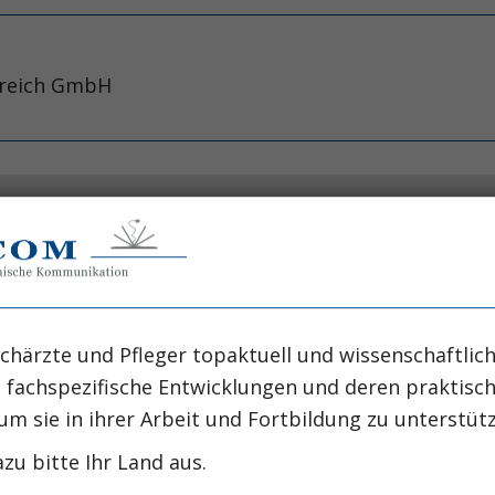
rreich GmbH
er risk of hepatotoxicity after deliberate acetami
 Malkowska AM, et al. Acad E
al Infirmary of Edinburgh, Edinburgh, Scotland.
chärzte und Pfleger topaktuell und wissenschaftlich
, fachspezifische Entwicklungen und deren praktis
um sie in ihrer Arbeit und Fortbildung zu unterstüt
zu bitte Ihr Land aus.