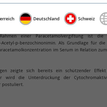
ter jenen mit Arzneimitteln an oberer Stelle der
0 Beratungsfälle im Zusammenhang mit diesem Anal
erreich
Deutschland
Schweiz
Rahmen einer Paracetamolvergiftung ist die
-Acetyl-p-benzochinonimin. Als Grundlage für die
 Paracetamolkonzentration im Serum in Relation 
ngen zeigte sich bereits ein schützender Effek
für wird die Unterdrückung der Cytochromakt
 postuliert.