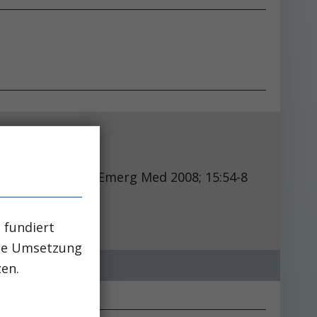
nophen overdose.
merg Med 2008; 15:54-8
 fundiert
che Umsetzung
zen.