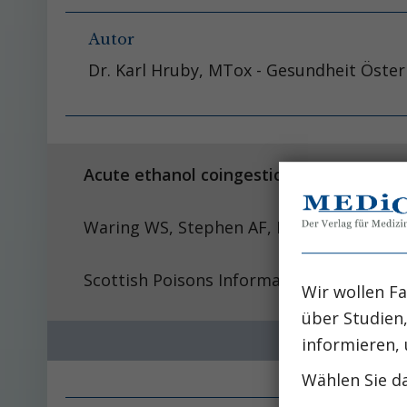
Autor
Dr. Karl Hruby, MTox - Gesundheit Öste
Acute ethanol coingestion confers a low
Waring WS, Stephen AF,
Scottish Poisons Information Bureau, Roy
Wir wollen Fa
über Studien
informieren, 
Wählen Sie da