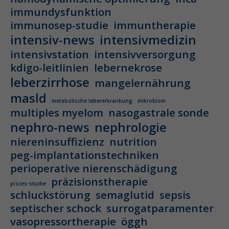
immundysfunktion
immunosep-studie
immuntherapie
intensiv-news
intensivmedizin
intensivstation
intensivversorgung
kdigo-leitlinien
lebernekrose
leberzirrhose
mangelernährung
masld
metabolische lebererkrankung
mikrobiom
multiples myelom
nasogastrale sonde
nephro-news
nephrologie
niereninsuffizienz
nutrition
peg-implantationstechniken
perioperative nierenschädigung
präzisionstherapie
pisces-studie
schluckstörung
semaglutid
sepsis
septischer schock
surrogatparamenter
vasopressortherapie
öggh