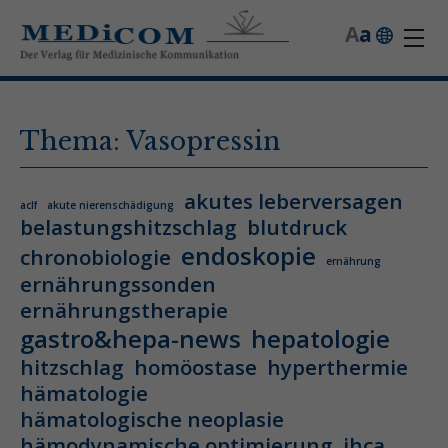
A
a
Thema: Vasopressin
akutes leberversagen
aclf
akute nierenschädigung
belastungshitzschlag
blutdruck
endoskopie
chronobiologie
ernährung
ernährungssonden
ernährungstherapie
gastro&hepa-news
hepatologie
hitzschlag
homöostase
hyperthermie
hämatologie
hämatologische neoplasie
hämodynamische optimierung
ihca