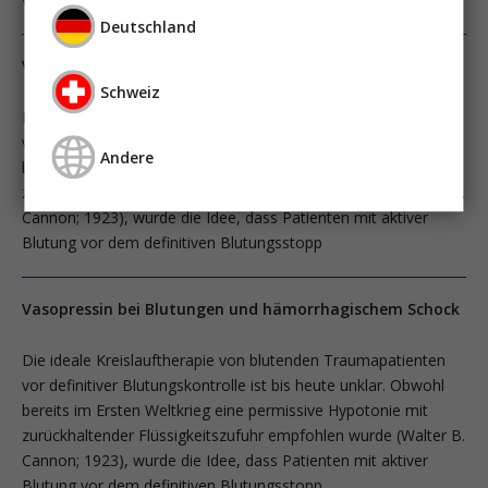
Deutschland
Vasopressin bei Blutungen und hämorrhagischem Schock
Schweiz
Die ideale Kreislauftherapie von blutenden Traumapatienten
vor definitiver Blutungskontrolle ist bis heute unklar. Obwohl
Andere
bereits im Ersten Weltkrieg eine permissive Hypotonie mit
zurückhaltender Flüssigkeitszufuhr empfohlen wurde (Walter B.
Cannon; 1923), wurde die Idee, dass Patienten mit aktiver
Blutung vor dem definitiven Blutungsstopp
Vasopressin bei Blutungen und hämorrhagischem Schock
Die ideale Kreislauftherapie von blutenden Traumapatienten
vor definitiver Blutungskontrolle ist bis heute unklar. Obwohl
bereits im Ersten Weltkrieg eine permissive Hypotonie mit
zurückhaltender Flüssigkeitszufuhr empfohlen wurde (Walter B.
Cannon; 1923), wurde die Idee, dass Patienten mit aktiver
Blutung vor dem definitiven Blutungsstopp