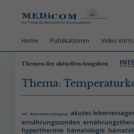
Home
Publikationen
Video Vort
Themen der aktuellen Ausgaben
Thema: Temperaturko
akutes leberversage
aclf
akute nierenschädigung
ernährungssonden
ernährungsther
hyperthermie
hämatologie
hämatol