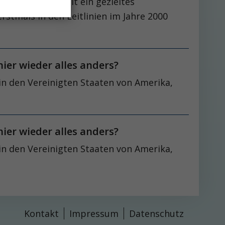
s bleiben, spielt ein gezieltes
stmals in den Leitlinien im Jahre 2000
hier wieder alles anders?
 in den Vereinigten Staaten von Amerika,
hier wieder alles anders?
 in den Vereinigten Staaten von Amerika,
Kontakt
Impressum
Datenschutz