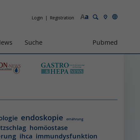
A
a
Login
Registration
News
Suche
Pubmed
endoskopie
ologie
ernährung
itzschlag
homöostase
erung
ihca
immundysfunktion