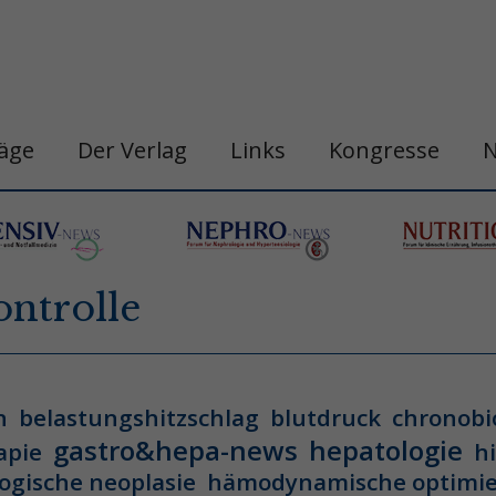
räge
Der Verlag
Links
Kongresse
ntrolle
n
belastungshitzschlag
blutdruck
chronobi
gastro&hepa-news
hepatologie
apie
h
ogische neoplasie
hämodynamische optimi