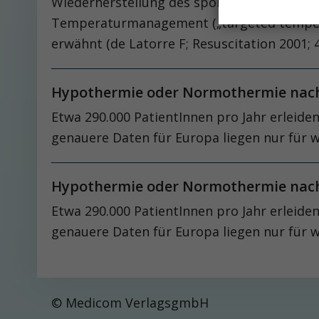
Wiederherstellung des spontanen Kreislaufs 
Temperaturmanagement („targeted temperatu
erwähnt (de Latorre F; Resuscitation 2001; 
Hypothermie oder Normothermie nach i
Etwa 290.000 PatientInnen pro Jahr erleiden
genauere Daten für Europa liegen nur für w
Hypothermie oder Normothermie nach i
Etwa 290.000 PatientInnen pro Jahr erleiden
genauere Daten für Europa liegen nur für w
© Medicom VerlagsgmbH