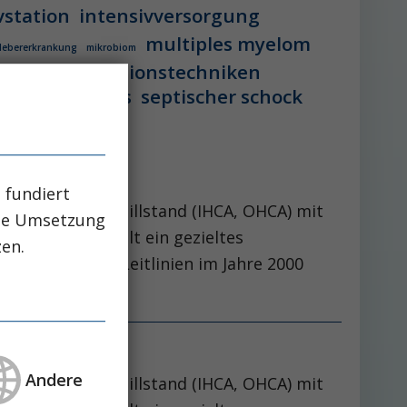
vstation
intensivversorgung
multiples myelom
 lebererkrankung
mikrobiom
peg-implantationstechniken
aglutid
sepsis
septischer schock
 fundiert
erz-Kreislauf-Stillstand (IHCA, OHCA) mit
che Umsetzung
s bleiben, spielt ein gezieltes
zen.
stmals in den Leitlinien im Jahre 2000
Andere
erz-Kreislauf-Stillstand (IHCA, OHCA) mit