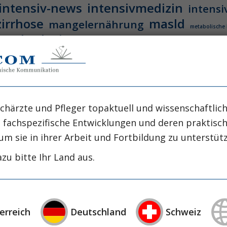
intensiv-news
intensivmedizin
intensi
zirrhose
masld
mangelernährung
metabolische
nephrologie
niereninsuffizienz
nutrition
präzisionstherapie
schluckstörung
sem
studie
rapie
öggh
-Kreislauf-Stillstand
chärzte und Pfleger topaktuell und wissenschaftlich
enten, die nach einem inner- bzw. außerklinischen H
, fachspezifische Entwicklungen und deren praktis
(„return of spontaneous circulation“ [ROSC]) komatö
um sie in ihrer Arbeit und Fortbildung zu unterstüt
re control“ [TTM]) eine zentrale Rolle und wird er
zu bitte Ihr Land aus.
48:211).
-Kreislauf-Stillstand
erreich
Deutschland
Schweiz
enten, die nach einem inner- bzw. außerklinischen H