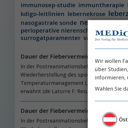
immunosep-studie
immuntherapie
leber
kdigo-leitlinien
lebernekrose
nephro-news
nasogastrale sonde
perioperative nierenschädigung
pisces-
surrogatparamenter
vasopressorthe
Dauer der Fiebervermeidung nach Herz
Wir wollen Fa
In der Postreanimationsbehandlung bei Pati
über Studien
Wiederherstellung des spontanen Kreislaufs 
informieren, 
Temperaturmanagement („targeted temperatu
Wählen Sie da
erwähnt (de Latorre F; Resuscitation 2001; 
Dauer der Fiebervermeidung nach Herz
Öst
In der Postreanimationsbehandlung bei Pati