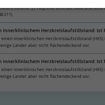
(„return of spontaneous circulation“ [ROSC]) komatö
re control“ [TTM]) eine zentrale Rolle und wird er
48:211).
nnerklinischem Herzkreislaufstillstand: Ist 
 einen innerklinischen Herzkreislaufstillstand (HKS)
enige Länder aber nicht flächendeckend vor.
nnerklinischem Herzkreislaufstillstand: Ist 
 einen innerklinischen Herzkreislaufstillstand (HKS)
enige Länder aber nicht flächendeckend vor.