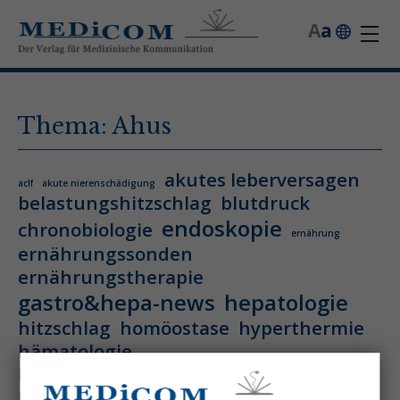
A
a
Thema: Ahus
akutes leberversagen
aclf
akute nierenschädigung
belastungshitzschlag
blutdruck
endoskopie
chronobiologie
ernährung
ernährungssonden
ernährungstherapie
gastro&hepa-news
hepatologie
hitzschlag
homöostase
hyperthermie
hämatologie
hämatologische neoplasie
hämodynamische optimierung
ihca