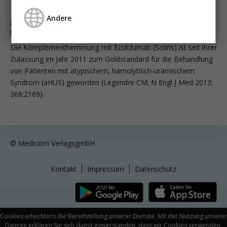
Andere
Ravulizumab: Behandlung der Wahl für das atypische
hämolytisch-urämische Syndrom (aHUS)?
Die Komplementhemmung mit Eculizumab (Soliris) ist seit ihrer
Zulassung im Jahr 2011 zum Goldstandard für die Behandlung
von Patienten mit atypischem, hämolytisch-urämischem
Syndrom (aHUS) geworden (Legendre CM; N Engl J Med 2013;
368:2169).
© Medicom VerlagsgmbH
Kontakt
Impressum
Datenschutz
Cookies erleichtern die Bereitstellung unserer Dienste. Mit der Nutzung unserer
Dienste erklären Sie sich damit einverstanden, dass wir Cookies verwenden.