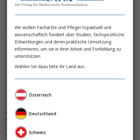
immundysfunktion
immunosep-studie
immuntherapie
intensiv-news
intensivmedizin
Wir wollen Fachärzte und Pfleger topaktuell und
intensivstation
intensivversorgung
wissenschaftlich fundiert über Studien, fachspezifische
kdigo-leitlinien
lebernekrose
Entwicklungen und deren praktische Umsetzung
leberzirrhose
informieren, um sie in ihrer Arbeit und Fortbildung zu
mangelernährung
unterstützen.
masld
metabolische lebererkrankung
mikrobiom
Wählen Sie dazu bitte Ihr Land aus.
multiples myelom
nasogastrale sonde
nephro-news
nephrologie
niereninsuffizienz
nutrition
peg-implantationstechniken
Österreich
perioperative nierenschädigung
präzisionstherapie
pisces-studie
Deutschland
schluckstörung
semaglutid
sepsis
septischer schock
surrogatparamenter
Schweiz
vasopressortherapie
öggh