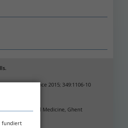
 cells.
ce 2015; 349:1106-10
ment of Internal Medicine, Ghent
 fundiert