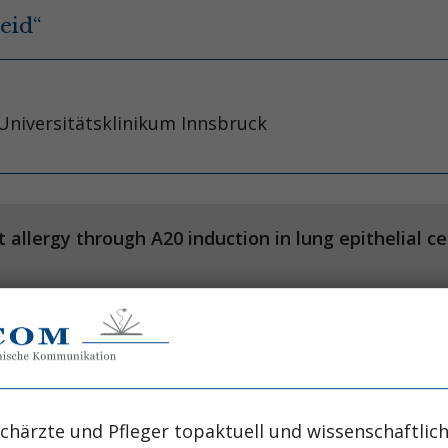
eid“
 Universitätsklinikum Innsbruck
 allergy through A20 induction in lung epithelial
A, Vergote K, Gras D, Scien
lammation Research Center, Ghent, Belgium. Depart
chärzte und Pfleger topaktuell und wissenschaftlich