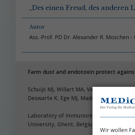
„Des einen Freud, des anderen L
Autor
Ass.-Prof. PD Dr. Alexander R. Moschen -
Farm dust and endotoxin protect against
Schuijs MJ, Willart M
Deswarte K, Ege MJ, Madeira FB, et al.
Laboratory of Immunoregulation, VIB Inf
University, Ghent, Belgium.
Wir wollen Fa