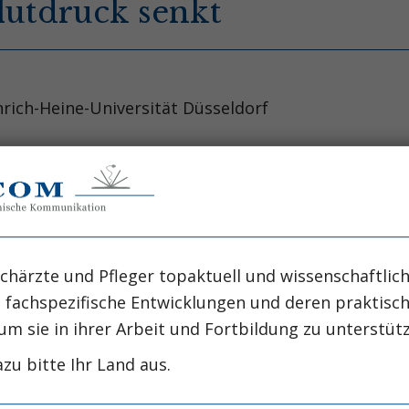
lutdruck senkt
nrich-Heine-Universität Düsseldorf
elöstes Problem der Medizin. Weltweit sterben meh
krankung (Lopez AD, Lancet 367:1747-1757, 2006). 
 als 150 Jahren in Zusammenhang gebracht. Bereits
nerven für die Regulation der Nierenfunktion. In der 
chärzte und Pfleger topaktuell und wissenschaftlich
ung der die Niere versorgenden Nerven – die so
, fachspezifische Entwicklungen und deren praktis
nie dar (Smithwick RH, J Am Med Assoc 152; 1501-
um sie in ihrer Arbeit und Fortbildung zu unterstüt
riet die Rolle der Nierennerven als Zielstruktur z
zu bitte Ihr Land aus.
ie Hypertonie ein klinischer Schwerpunkt und mein