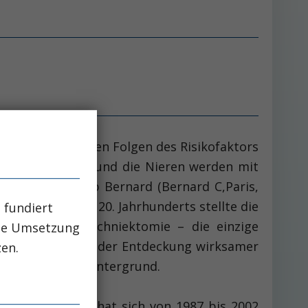
r Menschen an den Folgen des Risikofaktors
Der Sympathikus und die Nieren werden mit
 1859 beschrieb Bernard (Bernard C,Paris,
ersten Hälfte des 20. Jahrhunderts stellte die
 fundiert
genannte Splanchniektomie – die einzige
che Umsetzung
1504, 1953). Nach der Entdeckung wirksamer
zen.
unächst in den Hintergrund.
e Arbeitsgruppe hat sich von 1987 bis 2002