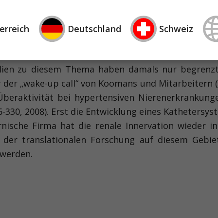
ransmitterfreisetzung aus sympathischen Nerven
 der Entwicklung einer arteriellen Hypertonie 
erreich
Deutschland
Schweiz
n Hypertonie die Neurotransmitterfreisetzung in 
992; Amann K, J Am Soc Nephrol 11:1469-1478, 200
lien zu diesem Thema haben damals nur begrenzt 
r der „wake-up call“ von Koomans und Mitarbeitern (
eraktivität bei hy­pertensiven Nierenerkrankunge
6-330, 2008). Erst die Entwicklung eines Katheters
nische Firma hat die renale Innervation wieder in
 der translationalen Forschung auf diesem Gebie
 werden.