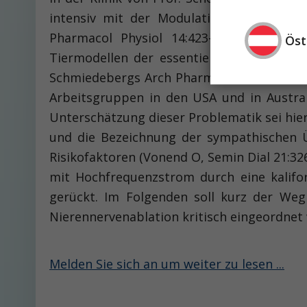
intensiv mit der Modulation der Neurot
Pharmacol Physiol 14:423-428, 1987) und
Öst
Tiermodellen der essentiellen und renale
Schmiedebergs Arch Pharmacol 345:25-32,1
Arbeitsgruppen in den USA und in Austra
Unterschätzung dieser Problematik sei hie
und die Bezeichnung der sympathischen Üb
Risikofaktoren (Vonend O, Semin Dial 21:32
mit Hochfrequenzstrom durch eine kalifor
gerückt. Im Folgenden soll kurz der Weg
Nierennervenablation kritisch eingeordnet
Melden Sie sich an um weiter zu lesen ...