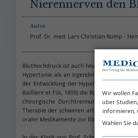
Nierennerven den B
Autor
Prof. Dr. med. Lars-Christian Rump - Hei
Bluthochdruck ist auch heute noch ein ung
Hypertonie als an irgendeiner anderen Er
der Entwicklung der Hypertonie seit mehr
Bailliere et Fils, 1859) die Rolle der Nieren
Wir wollen Fa
chirurgische Durchtrennung und Entfern
über Studien
Therapie der schweren arteriellen Hyperto
informieren, 
oraler Medikamente zur Blutdrucksenkung ge
Wählen Sie da
In der Klinik von Prof. Schollmeyer war d