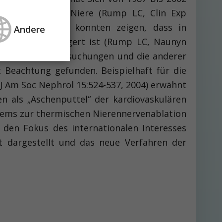
endigungen der Niere (Rump LC, Clin Exp
beschäftigt. Wir konnten zeigen, dass in
Andere
der Niere gesteigert ist (Rump LC, Naunyn
0). Unsere Untersuchungen und die anderer
Beachtung gefunden. Beispielhaft für die
J Am Soc Nephrol 15:524-537, 2004) erwähnt
n als „Aschenputtel“ der kardiovaskulären
ystems zur thermischen Nierennervenablation
 den Fokus des internationalen Interesses
t dargestellt und das neue Verfahren der