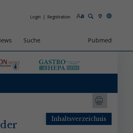
A
a
Login
Registration
News
Suche
Pubmed
Inhaltsverzeichnis
 der