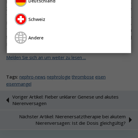
Deutschland
Eisenmangel und ischämischem Insult bzw.
Zentralvenenthrombose hatten vier Kinder eine
Thrombozytose (Hartfield DS, Pediatr Neurol 16:50-53, 1997).
Schweiz
In einer prospektiven Studie waren ausgeprägte Anämie,
Thrombophilie und Hypercholesterinämie die Risikofaktoren
für das Auftreten von Zentralvenenthrombosen (Stolz E, J
Andere
Neurol 254:729-734, 2007).
Melden Sie sich an um weiter zu lesen ...
Tags:
nephro-news
nephrologie
thrombose
eisen
eisenmangel
Voriger Artikel: Fieber unklarer Genese und akutes
Nierenversagen
Nächster Artikel: Nierenersatztherapie bei akutem
Nierenversagen: Ist die Dosis gleichgültig?