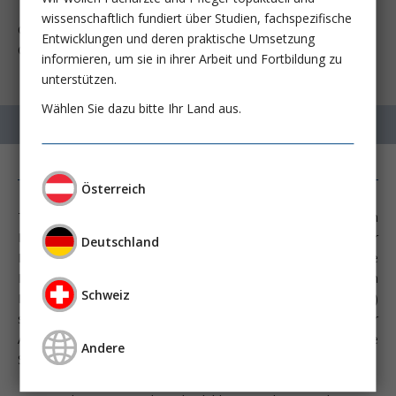
wissenschaftlich fundiert über Studien, fachspezifische
Gallieni M, Matoussevitch V, Steinke T, Ebner A, Brunkwall S,
Entwicklungen und deren praktische Umsetzung
Cariati M, Gallo S, Reindl-Schwaighofer R, et al.
informieren, um sie in ihrer Arbeit und Fortbildung zu
unterstützen.
Wählen Sie dazu bitte Ihr Land aus.
Österreich
Trotz aller Bemühungen, eine zeitgerechte Anlage von
Hämodialyseshunts zu erzielen, wird bei einer Mehrheit der
Deutschland
PatientInnen mit terminaler Niereninsuffizienz die
Nierenersatztherapie mittels eines zentralvenösen
Schweiz
Hämodialysekatheters initiiert. Zentralvenöse Katheter (ZVK)
sind dabei sowohl mit frühen Komplikationen im Rahmen der
Anlage, Infektionen, aber auch mit chronischen Problemen wie
Andere
Stenosen und Verschlüssen der zentralen Venen assoziiert.