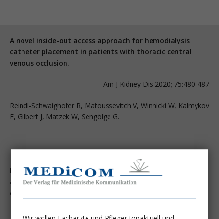
A novel inside-out access approach for hemodialysis
catheter placement in patients with thoracic central
venous occlusion.
Am J Kidney Dis 2020; 75:480-487
Reindl-Schwaighofer R, Matoussevitch V, Winnicki W, Kalmykov
E, Gilbert J, Matzek W, Sengölge G.
Multicenter experience with the surfacer inside-out
access catheter system in patients with thoracic venous
obstruction: Results from the SAVE registry.
J Vasc Interv Radiol 2020; 31:1654-1660.e1
Wir wollen Fachärzte und Pfleger topaktuell und