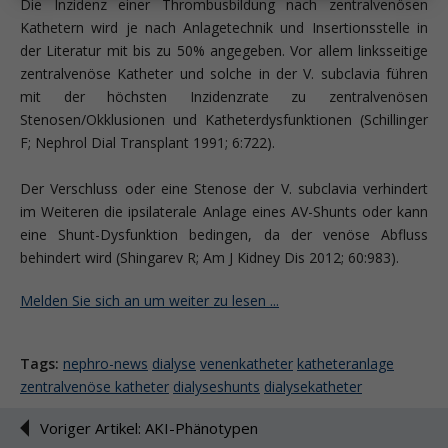
Die Inzidenz einer Thrombusbildung nach zentralvenösen
Kathetern wird je nach Anlagetechnik und Insertionsstelle in
der Literatur mit bis zu 50% angegeben. Vor allem linksseitige
zentralvenöse Katheter und solche in der V. subclavia führen
mit der höchsten Inzidenzrate zu zentralvenösen
Stenosen/Okklusionen und Katheterdysfunktionen (Schillinger
F; Nephrol Dial Transplant 1991; 6:722).
Der Verschluss oder eine Stenose der V. subclavia verhindert
im Weiteren die ipsilaterale Anlage eines AV-Shunts oder kann
eine Shunt-Dysfunktion bedingen, da der venöse Abfluss
behindert wird (Shingarev R; Am J Kidney Dis 2012; 60:983).
Melden Sie sich an um weiter zu lesen ...
Tags:
nephro-news
dialyse
venenkatheter
katheteranlage
zentralvenöse katheter
dialyseshunts
dialysekatheter
Voriger Artikel: AKI-Phänotypen