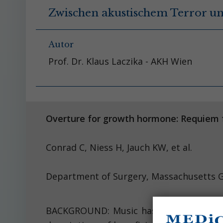
Zwischen akustischem Terror un
Autor
Prof. Dr. Klaus Laczika - AKH Wien
Overture for growth hormone: Requiem f
Conrad C, Niess H, J
Department of Surgery, Massachusetts G
BACKGROUND: Music has been used for t