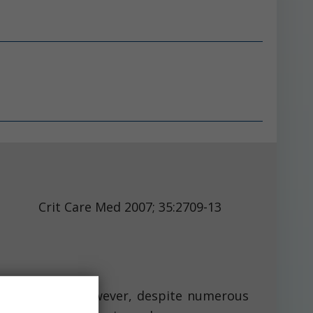
ed 2007; 35:2709-13
ral history. However, despite numerous