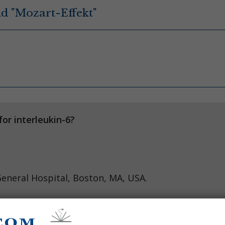
d "Mozart-Effekt"
or interleukin-6?
auch KW, et al. Crit Care M
eneral Hospital, Boston, MA, USA.
herapeutic purposes since the beginning of cultu