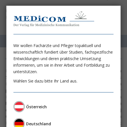
Busch HJ, Behringer W, Biever P, Böttiger BW, Eisenburger P,
Fink K, Herkner H, et al.
Wir wollen Fachärzte und Pfleger topaktuell und
wissenschaftlich fundiert über Studien, fachspezifische
Entwicklungen und deren praktische Umsetzung
informieren, um sie in ihrer Arbeit und Fortbildung zu
In Deutschland erleiden etwa 60.000 und in Österreich etwa
unterstützen.
5.000 erwachsene PatientInnen pro Jahr außerhalb eines
Wählen Sie dazu bitte Ihr Land aus.
Krankenhauses einen Herz-Kreislaufstillstand und müssen
präklinisch reanimiert werden. Trotz immenser medizinischer
Fortschritte in der Intensiv- und Notfallmedizin überleben auch
heute lediglich nur etwa 10-15% der betroffenen PatientInnen
Österreich
das Ereignis ohne bleibende Schäden (Fischer M; [2022]
Öffentlicher Jahresbericht 2021 des Deutschen
Reanimationsregisters: Außerklinische Reanimation 2021;
Deutschland