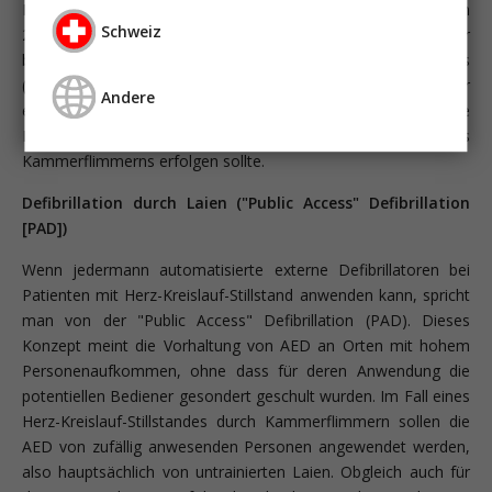
Patienten mit Kammerflimmern führt [Capucci: Circulation
Schweiz
2002; 106:1065]. Alle Studien zur Defibrillation durch Ersthelfer
belegen eindeutig, dass das Zeitintervall zwischen Kollaps
(bedingt durch Kammerflimmern) und Defibrillation der
Andere
entscheidende Parameter für das Überleben ist, die
Defibrillation innerhalb von 4-5 min nach Beginn des
Kammerflimmerns erfolgen sollte.
Defibrillation durch Laien ("Public Access" Defibrillation
[PAD])
Wenn jedermann automatisierte externe Defibrillatoren bei
Patienten mit Herz-Kreislauf-Stillstand anwenden kann, spricht
man von der "Public Access" Defibrillation (PAD). Dieses
Konzept meint die Vorhaltung von AED an Orten mit hohem
Personenaufkommen, ohne dass für deren Anwendung die
potentiellen Bediener gesondert geschult wurden. Im Fall eines
Herz-Kreislauf-Stillstandes durch Kammerflimmern sollen die
AED von zufällig anwesenden Personen angewendet werden,
also hauptsächlich von untrainierten Laien. Obgleich auch für