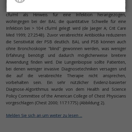
Pneumonie angesehen (Wimberley N, Am Rev Respir Dis 1979;
119:337). Bei PSB wird bakterielles Wachstum von > 103
cfu/ml als Hinweis für eine Infektion herangezogen,
wohingegen bei der BAL die quantitative Schwelle für eine
Infektion bei > 104 cfu/ml gelegt wird (de Jaeger A; Crit Care
Med 1999; 27:2548). Zuvor verabreichte Antibiotika reduzieren
die Sensitivität der PSB deutlich. BAL und PSB können auch
ohne Bronchoskopie "blind" gewonnen werden, was weniger
Erfahrung benötigt und dadurch möglicherweise breitere
Anwendung finden wird. Die Lungenbiopsie sollte Patienten,
bei denen weniger invasive Diagnosetechniken versagen und
die auf die verabreichte Therapie nicht ansprechen,
vorbehalten sein. Ein sehr nützlicher Evidenz-basierter
Diagnose-Algorithmus wurde von dem Health and Science
Policy Committee of the American College of Chest Physicians
vorgeschlagen (Chest 2000; 117:177S) (Abbildung 2).
Melden Sie sich an um weiter zu lesen ...