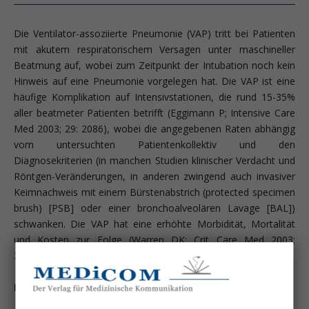
Die Ventilator-assoziierte Pneumonie (VAP) tritt bei Patienten
mit akutem respiratorischem Versagen unter maschineller
Beatmung auf, wobei zum Zeitpunkt der Intubation noch kein
Hinweis auf eine Pneumonie vorgelegen hat. Die VAP ist eine
häufige Komplikation auf Intensivstationen, die rund 15-35%
aller beatmeter Patienten betrifft (Eggimann P; Intensive Care
Med 2003; 29: 2086), wobei die angegebenen Raten abhängig
vom untersuchten Patientenkollektiv und den
Diagnosekriterien (in manchen Studien klinischer Verdacht und
Röntgen-Veränderungen, in anderen zwingend auch invasiver
Keimnachweis mit einem Bürstenabstrich (protected specimen
brush) [PSB] oder einer bronchoalveolären Lavage [BAL])
schwanken. Die VAP hat eine erhöhte Morbidität, Mortalität
und Kosten zur Folge (Warren DK; Crit Care Med 2003;
31:1312).
Diagnose