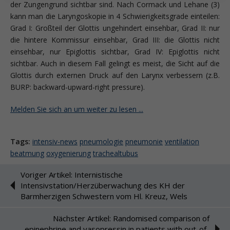
der Zungengrund sichtbar sind. Nach Cormack und Lehane (3)
kann man die Laryngoskopie in 4 Schwierigkeitsgrade einteilen:
Grad I: Großteil der Glottis ungehindert einsehbar, Grad II: nur
die hintere Kommissur einsehbar, Grad III: die Glottis nicht
einsehbar, nur Epiglottis sichtbar, Grad IV: Epiglottis nicht
sichtbar. Auch in diesem Fall gelingt es meist, die Sicht auf die
Glottis durch externen Druck auf den Larynx verbessern (z.B.
BURP: backward-upward-right pressure).
Melden Sie sich an um weiter zu lesen ...
Tags:
intensiv-news
pneumologie
pneumonie
ventilation
beatmung
oxygenierung
trachealtubus
Voriger Artikel: Internistische
Intensivstation/Herzüberwachung des KH der
Barmherzigen Schwestern vom Hl. Kreuz, Wels
Nächster Artikel: Randomised comparison of
epinephrine and vasopressin in patients with out-of-