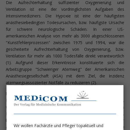
Die Aufrechterhaltung suffizienter Oxygenierung und
Ventilation ist eine der vordringlichsten Aufgaben des
Intensivmediziners. Die Hypoxie ist eine der häufigsten
anästhesiebedingten Todesursachen, bzw. häufigste Ursache
für schwere neurologische Schäden. In einer US-
amerikanischen Analyse von mehr als 3000 abgeschlossenen
"Kunstfehlerprozessen" zwischen 1975 und 1994, war die
gescheiterte Aufrechterhaltung von Oxygenierung, bzw.
Ventilation für mehr als 1000 Todesfälle direkt verantwortlich
(1). Aufgrund dieser Erkenntnisse konstituierte sich die
Arbeitsgruppe "Schwieriger Atemweg" der Amerikanischen
Anästhesiegesellschaft (ASA) mit dem Ziel, die Inzidenz
atemwegsassoziierter Notfälle zu reduzieren (2).
Definition und Inzidenz schwieriger Atemwege
Ein schwieriger Atemweg liegt laut ASA-Definition dann vor,
wenn zum korrekten trachealen Plazieren des
Endotrachealtubus (ETT) mehr als 3 Versuche erforderlich sind,
bzw. zur konventionellen laryngoskopischen Intubation mehr
Wir wollen Fachärzte und Pfleger topaktuell und
als 10 Minuten benötigt werden. Schwierige Atemwege können