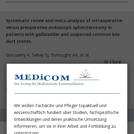
Systematic review and meta-analysis of intraoperative
versus preoperative endoscopic sphincterotomy in
patients with gallbladder and suspected common bile
duct stones.
Gurusamy K, Sahay SJ, Burroughs AK, et al.
Br J Surg
2011; 98:908-16
Hepatopancreatobiliary and Liver Transplant Surgery,
University Department of Surgery, Royal Free Campus,
University College London Medical School, London, UK.
Wir wollen Fachärzte und Pfleger topaktuell und
wissenschaftlich fundiert über Studien, fachspezifische
Entwicklungen und deren praktische Umsetzung
informieren, um sie in ihrer Arbeit und Fortbildung zu
unterstützen.