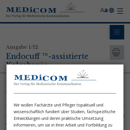
A
a
Ausgabe 1/12
Endocuff ™-assistierte
Koloskopie
Autor
Prim. Prof. Dr. Christian Madl - Klinik Landstraße
Wir wollen Fachärzte und Pfleger topaktuell und
wissenschaftlich fundiert über Studien, fachspezifische
Seit kurzem gibt es die neue Endocuff-Aufsetzkappe, die auf
Entwicklungen und deren praktische Umsetzung
die Spitze des Koloskops geschoben wird, auch in Österreich.
informieren, um sie in ihrer Arbeit und Fortbildung zu