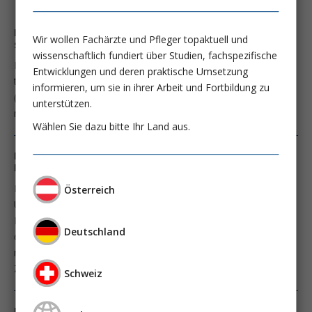
La dexmédétomidine pour la sédation des patients sous
Wir wollen Fachärzte und Pfleger topaktuell und
soins intensifs
wissenschaftlich fundiert über Studien, fachspezifische
Le mieux est de pouvoir renoncer à une sédation. Comme
Entwicklungen und deren praktische Umsetzung
tous les médicaments, les sédatifs ont des effets indésirables
informieren, um sie in ihrer Arbeit und Fortbildung zu
(p.ex. baisse de tension ou masquage d'états
unterstützen.
neurologiques).
Wählen Sie dazu bitte Ihr Land aus.
Dexmedetomidine zur Sedation intensivmedizinischer
Patienten
Die beste Sedation ist keine Sedation – stimmt das?
Österreich
Unbestrittenermaßen haben Sedativa Nebenwirkungen wie
Blutdruckabfall, sie erschweren die neurologische Beurteilung
Deutschland
der Patientinnen und Patienten und verursachen deshalb
regelmäßig die Durchführung von bildgebenden und anderen
Zusatzuntersuchungen.
Schweiz
Nouveau standard – pas de sédation!