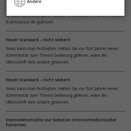
Andere
Dans les années 90, il était habituel de placer les patients sous
sédation profonde pour faciliter la ventilation et ainsi améliorer
le processus de guérison.
Neuer Standard – nicht sediert!
Eines kann man festhalten: Hätten Sie vor fünf Jahren einen
Kommentar zum Thema Sedierung gelesen, wäre die
Überschrift eine andere gewesen.
Neuer Standard – nicht sediert!
Eines kann man festhalten: Hätten Sie vor fünf Jahren einen
Kommentar zum Thema Sedierung gelesen, wäre die
Überschrift eine andere gewesen.
Dexmedetomidine zur Sedation intensivmedizinischer
Patienten