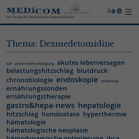
A
a
Thema: Dexmedetomidine
akutes leberversagen
aclf
akute nierenschädigung
belastungshitzschlag
blutdruck
endoskopie
chronobiologie
ernährung
ernährungssonden
ernährungstherapie
gastro&hepa-news
hepatologie
hitzschlag
homöostase
hyperthermie
hämatologie
hämatologische neoplasie
hämodynamische optimierung
ihca