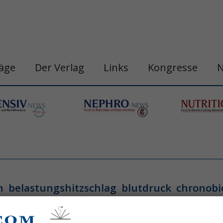
räge
Der Verlag
Links
Kongresse
n
belastungshitzschlag
blutdruck
chronobi
gastro&hepa-news
hepatologie
apie
h
ogische neoplasie
hämodynamische optimi