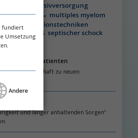
vstation
intensivversorgung
multiples myelom
 lebererkrankung
mikrobiom
peg-implantationstechniken
 fundiert
aglutid
sepsis
septischer schock
che Umsetzung
zen.
ion bei Dialysepatienten
ung der Gesellschaft zu neuen
Auswirkungen.
Andere
aurigkeit und länger anhaltenden Sorgen“
on.