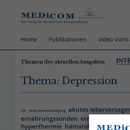
Home
Publikationen
Video Vort
Themen der aktuellen Ausgaben
Thema: Depression
akutes leberversage
aclf
akute nierenschädigung
ernährungssonden
ernährungsther
hyperthermie
hämatologie
hämatol