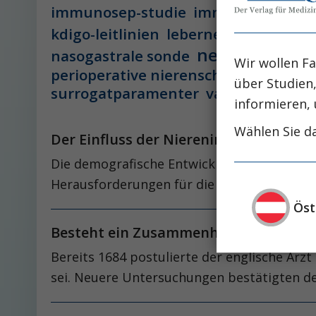
immunosep-studie
immuntherapie
leber
kdigo-leitlinien
lebernekrose
nephro-news
nasogastrale sonde
Wir wollen Fa
perioperative nierenschädigung
pisces-
über Studien
surrogatparamenter
vasopressorthe
informieren, 
Wählen Sie da
Der Einfluss der Niereninsuffizienz au
Die demografische Entwicklung führt in de
Herausforderungen für die Gesundheitssy
Öst
Besteht ein Zusammenhang zwischen 
Bereits 1684 postulierte der englische Arz
sei. Neuere Untersuchungen bestätigten 