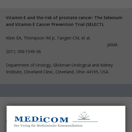
Vitamin E and the risk of prostate cancer: The Selenium
and Vitamin E Cancer Prevention Trial (SELECT).
Klein EA, Thompson IM Jr, Tangen CM, et al.
JAMA
2011; 306:1549-56
Department of Urology, Glickman Urological and Kidney
Institute, Cleveland Clinic, Cleveland, Ohio 44195, USA.
Grundlagen