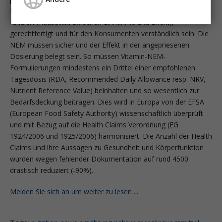
Erkrankung beruhen. Die Angaben müssen wissenschaftlich
fundiert (Kausalität zwischen Einnahme und Effekt),
gerechtfertigt und für den Konsumenten verständlich sein. Die
NEM müssen sicher und der Effekt in der angepriesenen
Dosierung belegt sein. So müssen Vitamin-NEM-
Formulierungen mindestens ein Drittel einer empfohlenen
Tagesdosis (RDA, Recommended Daily Allowance resp. NRV,
Nutrient Reference Value) beinhalten und so wesentlich zur
Bedarfsdeckung beitragen. Dies wird in Europa von der EFSA
(European Food Safety Authority) wissenschaftlich überprüft
und mit Bezug auf die Health Claims Verord­nung (EG
1924/2006 und 1925/2006) harmonisiert. Die Anzahl der Health
Claims und ihre Aussagen zu Gesundheit und Körperfunktion
wurden wegen fehlender Dokumentation auf rund 4500
drastisch reduziert (-90%).
Melden Sie sich an um weiter zu lesen ...