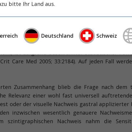
zu bitte Ihr Land aus.
erreich
Deutschland
Schweiz
einer von vielen Risikofaktoren für die Entwicklu
h für eine der häufigsten Todesursachen auf Intensi
öht, ist aufgrund beschränkter statistischer Power
, Crit Care Med 2005; 33:2184). Auf jeden Fall we
rten Zusammenhang blieb die Frage nach dem tat
he Relevanz einer wohl fast universell auftreten
test oder der visuelle Nachweis gastral applizierte
erden inzwischen wesentlich genauere Nachweis
m szintigraphischen Nachweis nahm die Sensitiv