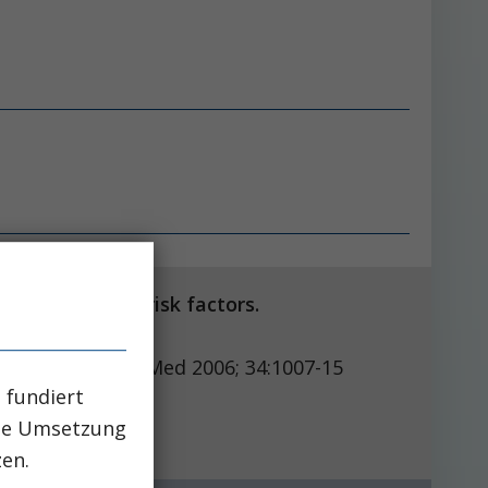
, outcomes and risk factors.
Med 2006; 34:1007-15
 fundiert
che Umsetzung
zen.