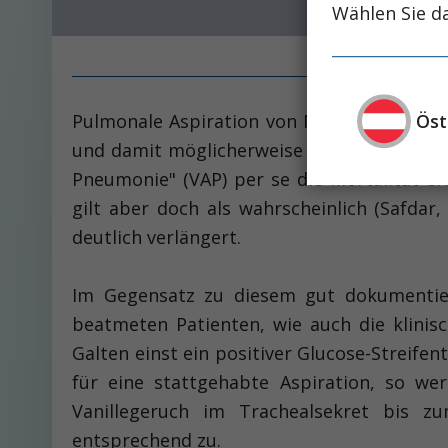
Wählen Sie da
Öst
Pulmonale Aspiration von Mageninhalt ist 
und damit möglicherweise mitverantwortlic
Pneumonie" (VAP) per se die Mortalität erh
gilt aber doch als wahrscheinlich (Safdar
deutlich verlängert.
Im Gegensatz zu diesem gut dokumentie
beatmeten Patienten, wie auch die klinisc
Galten einst ein positiver Glucose-Streifen
für eine stattgehabte Aspiration, so w
Vanillegeruch im Trachealsekret bis zu
entsprechend zu.