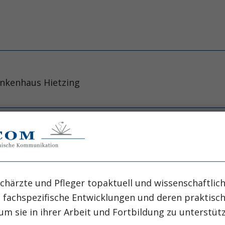
rankenhaus Hietzing
ntents in critically ill tube-fed patients: frequency
, Chang YH et al. Crit Care 
chärzte und Pfleger topaktuell und wissenschaftlich
, fachspezifische Entwicklungen und deren praktis
, MO, USA.
um sie in ihrer Arbeit und Fortbildung zu unterstüt