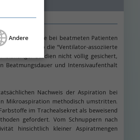
Andere
ng einer Pneumonie bei beatmeten Patienten
vstationen. Ob die "Ventilator-assoziierte
 bisheriger Studien nicht völlig gesichert,
rden Beatmungsdauer und Intensivaufenthalt
sächlichen Nachweis der Aspiration bei
den Mikroaspiration methodisch umstritten.
r Farbstoffe im Trachealsekret als beweisend
methoden gefordert. Vom Schnuppern nach
ität hinsichtlich kleiner Aspiratmengen