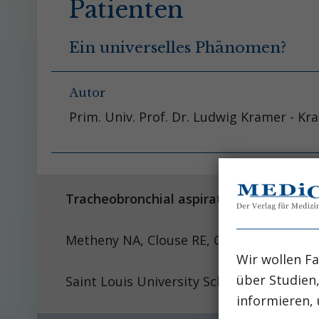
Patienten
Ein universelles Phänomen?
Autor
Prim. Univ. Prof. Dr. Ludwig Kramer - K
Tracheobronchial aspiration of gastric co
Metheny NA, Clouse RE
Wir wollen Fa
über Studien
Saint Louis University School of Nursing
informieren, 