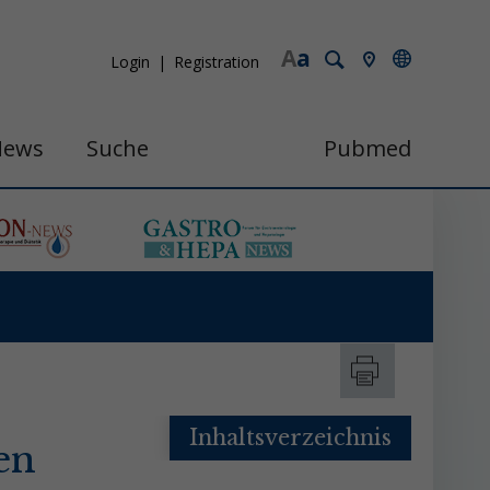
A
a
Login
Registration
News
Suche
Pubmed
Inhaltsverzeichnis
en