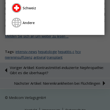
Gastroenterol 2014; 20:7544) assoziiert. Darüber hinaus
Schweiz
konnte eine von metabolischen Faktoren unabhängige
Verbindung zwischen einer Hepatitis C-Virus-Infektion und
Proteinurie gezeigt werden (Fabrizi F; Am J Kidney Dis 2013;
Andere
61:623).
Melden Sie sich an um weiter zu lesen ...
Tags:
intensiv-news
hepatologie
hepatitis-c
hcv
niereninsuffizienz
antiviral
transplant
Voriger Artikel: Kontrastmittel-induzierte Nephropathie:
Gibt es die überhaupt?
Nächster Artikel: Nierenkrankheiten bei Flüchtlingen
© Medicom VerlagsgmbH