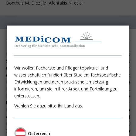
Bonthuis M, Diez JM, Afentakis N, et al.
Die Vereinigung der Europäischen Nierenregister mit
Schwerpunkt Dialyse stellt weltweit das größte Register mit
mehr als 650 Millionen Menschen im Einzugsgebiet dar
Wir wollen Fachärzte und Pfleger topaktuell und
(Abbildung 1). Die Prävalenz für chronische
wissenschaftlich fundiert über Studien, fachspezifische
Nierenerkrankungen (CKD) variiert stark in der europäischen
Entwicklungen und deren praktische Umsetzung
Bevölkerung (Brück K; JASN 2015 [Dezember 23 online first]).
informieren, um sie in ihrer Arbeit und Fortbildung zu
Eine CKD ist unter anderem dadurch charakterisiert, dass
unterstützen.
bereits vor dem Eintritt der Dialysepflicht das Risiko für
Wählen Sie dazu bitte Ihr Land aus.
Mortalität und kardiovaskuläre Ereignisse teilweise dramatisch
erhöht ist (Tonelli M; Lancet 2012 380:307; Go AS; N Engl J
Med 2004; 351:1296; Stevens PE, Farmer CK; Lancet
380:1628). Für Patienten nach Herzinfarkt fand sich
Österreich