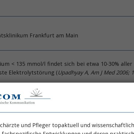
tätsklinikum Frankfurt am Main
um < 135 mmol/l findet sich bei etwa 10-30% aller
gste Elektrolytstörung (
Upadhyay A, Am J Med 2006; 1
für die Patienten werden häufig unterschätzt. Sie wi
:149-155; Gill G, Clin Endocrinol 2006; 64:246-249; 
 Kengne FG, Q J Med 2008; 101:583-588
), verlängert
:171-175
) und geht einher mit einer erhöhten Morbi
0; 342:1581-1589
).
chärzte und Pfleger topaktuell und wissenschaftlich
, fachspezifische Entwicklungen und deren praktis