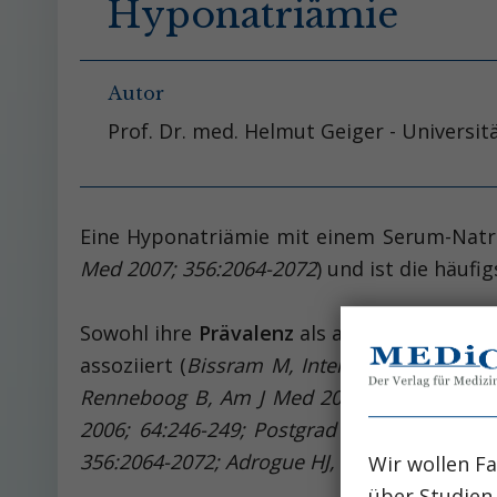
Hyponatriämie
Autor
Prof. Dr. med. Helmut Geiger - Universi
Eine Hyponatriämie mit einem Serum-Natri
Med 2007; 356:2064-2072
) und ist die häufi
Sowohl ihre
Prävalenz
als auch die Folgen 
assoziiert (
Bissram M, Intern Med J 2007; 37
Renneboog B, Am J Med 2006; 119:71.e1-8;
2006; 64:246-249; Postgrad Med J 2009; 85
356:2064-2072; Adrogue HJ, N Eng J Med 200
Wir wollen Fa
über Studien