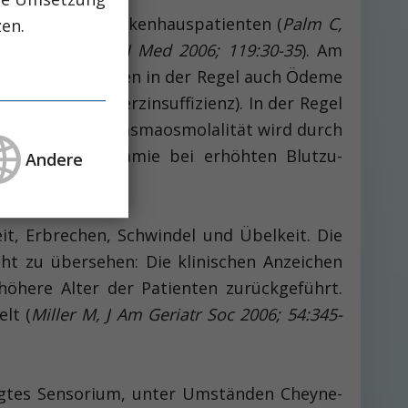
wa 3% aller Krankenhauspatienten (
Palm C,
zen.
padhyay A, Am J Med 2006; 119:30-35
). Am
ess“). Dann fehlen in der Regel auch Ödeme
f (z.B. bei Herzinsuffizienz). In der Regel
oder erhöhter Plasmaosmolalität wird durch
d die Hyponatriämie bei erhöhten Blutzu­
Andere
eit, Erbrechen, Schwindel und Übelkeit. Die
cht zu übersehen: Die klinischen Anzeichen
höhere Alter der Patienten zurückgeführt.
lt (
Miller M, J Am Geriatr Soc 2006; 54:345-
tigtes Sensorium, unter Umständen Cheyne-