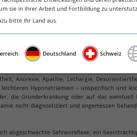
m-Konzentration < 125 mmol/l tritt selten auf (et
um sie in ihrer Arbeit und Fortbildung zu unterstüt
einem SIADH assoziiert und ist lebensbedrohend (
U
zu bitte Ihr Land aus.
ner Zunahme des Gesamtkörper-Wassers („Wasserexz
esamtkörper-Natrium-Bestand an, dann treten Ödeme au
alität assoziiert. Eine Hyponatriämie mit normaler 
 eine Hyperproteinämie verursacht. Deshalb wir
erreich
Deutschland
Schweiz
erung beseitigt und bedarf keiner Kochsalzzufuhr!
heit, Anorexie, Apathie, Lethargie, Desorientierth
leichteren Hyponatriämien – unspezifisch und lei
er, die Grunderkrankung oder auf das eventuell 
riämie nicht diagnostiziert und angemessen behande
ich abgeschwächte Sehnenreflexe, ein beeinträch