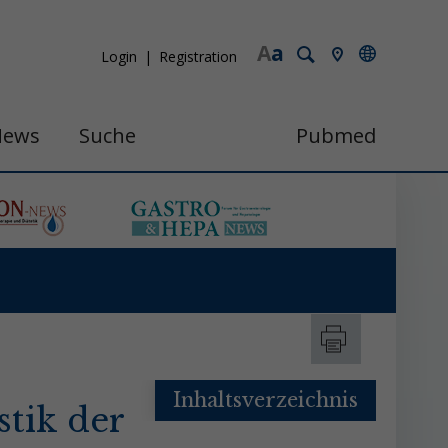
A
a
Login
Registration
News
Suche
Pubmed
Inhaltsverzeichnis
tik der