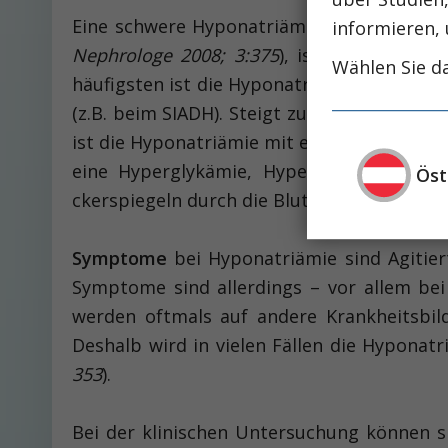
Eine schwere Hyponatriämie mit einer Seru
informieren, 
Nephrologe 2008; 3:375
), ist häufig mit 
Wählen Sie da
häufigsten ist die Hyponatriämie Folge ei
(z.B. beim SIADH). Steigt zusätzlich der G
ist die Hyponatriämie mit einer Hypoosmol
eine Hyperglykämie, Hyperlipidämie oder
Öst
ckerspiegeln durch die Blutzuckernormalisi
Symptome
bei Hyponatriämie sind Agitiert
Symptome sind allerdings – vor allem bei 
werden oftmals auf andere Krankheitsbild
Deshalb wird in vielen Fällen die Hyponat
353
).
Bei der klinischen Untersuchung können s