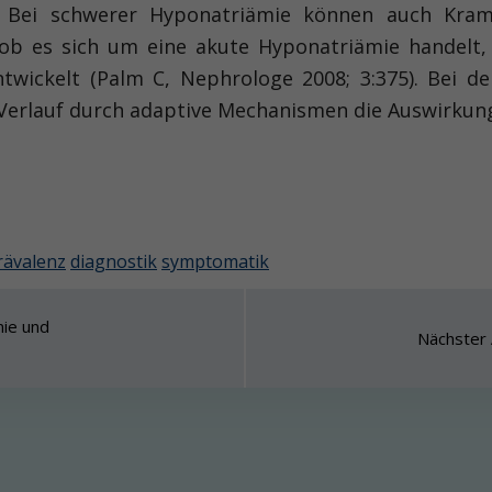
 Bei schwerer Hyponatriämie können auch Kramp
 ob es sich um eine akute Hyponatriämie handelt,
 entwickelt (Palm C, Nephrologe 2008; 3:375). Be
rlauf durch adaptive Mechanismen die Auswirkung
rävalenz
diagnostik
symptomatik
nie und
Nächster 