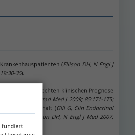
 Krankenhauspatienten (
Ellison DH, N Engl J
19:30-35
).
rd mit einer schlechten klinischen Prognose
Sherlock M, Postgrad Med J 2009; 85:171-175;
 den Klinikaufenthalt (
Gill G, Clin Endocrinol
ditätsrate (
Ellison DH, N Engl J Med 2007;
 fundiert
che Umsetzung