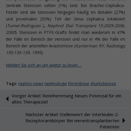
zentrale Stenosen selten (1%) sind. Bei Brachio-Cephalica-
Fisteln sind die Stenosen hingegen häufig im distalen (27%)
und proximalen (55%) Teil der Vena cephalica lokalisiert
(
Tumel-Rodrigues L, Nephrol Dial Transplant 15:2029-2036,
2000
). Stenosen in PTFE-Grafts findet man wiederum in 47%
der Fälle im Bereich der venösen und nur in 4% der Fälle im
Bereich der arteriellen Anastomose (
Kanterman RY, Radio­logy
195:135-139, 1995
).
Melden Sie sich an um weiter zu lesen ...
Tags:
nephro-news
nephrologie
thrombose
shuntstenose
Voriger Artikel: Reninhemmung Neues Potenzial für ein
altes Therapieziel
Nächster Artikel: Stellenwert der Interleukin-2-
Rezeptorantikörper Bei nierentransplantierten
Patienten