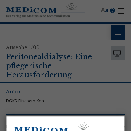
A
a
Ausgabe 1/00
Peritonealdialyse: Eine
pflegerische
Herausforderung
Autor
DGKS Elisabeth Kohl
Nach den ersten Anfängen der Peritonealdialyse am neuen