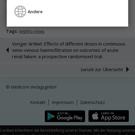
Andere
Melden Sie sich an um weiter zu lesen ...
Tags:
nephro-news
Voriger Artikel: Effects of different doses in continuous
veno-venous haemofiltration on outcomes of acute
renal failure: a prospective randomised trial.
zurück zur Übersicht
© Medicom VerlagsgmbH
Kontakt
Impressum
Datenschutz
Cookies erleichtern die Bereitstellung unserer Dienste. Mit der Nutzung unserer