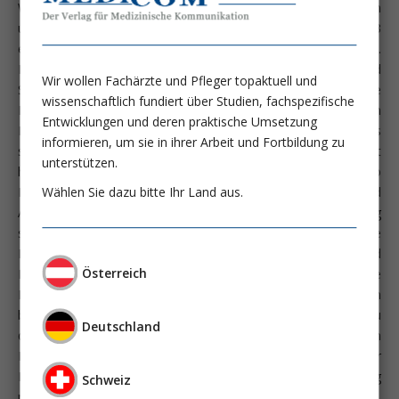
Wiener Allgemeinen Krankenhaus an der Akut-Dialyse-Station
und in der nephrologischen Ambulanz wurde im Frühjahr 1993
eine eigene räumliche Einheit auf der Station 13H2 geschaffen.
Ein wichtiges Ziel unserer Tätigkeit ist es, Konzepte und
Wir wollen Fachärzte und Pfleger topaktuell und
Strategien zu entwickeln und zu aktualisieren, die sich auf die
wissenschaftlich fundiert über Studien, fachspezifische
Pflege und Therapie von chronisch niereninsuffizienten
Entwicklungen und deren praktische Umsetzung
Patienten, die einer Peritoenaldialyse bedürfen, beziehen. Dass
informieren, um sie in ihrer Arbeit und Fortbildung zu
sich unsere Bemühungen in diese Richtung positiv ausgewirkt
unterstützen.
haben, zeigte uns die stark abnehmende Peritonitsrate pro
Wählen Sie dazu bitte Ihr Land aus.
Patientenmonate. Gleichfalls sanken die Katheter-, Tunnel- und
Austrittsstellen-Infektionen bei unseren Patienten. Langfristig
sind derartige Erfolge nur zu erzielen, wenn eine tragfähige
Beziehung zwischen dem Pflegepersonal bzw. Arzt und
Österreich
Patienten hergestellt werden kann, auf der die
Peritonealdialyse wie kaum ein anderes Therapieverfahren
beruht. Gründe für die positive Entwicklung waren neu
Deutschland
definierte und überarbeitete Strategien bei Schulungen von
Patienten und Mitarbeitern bzw. neue Vorgangsweisen bei der
Information des Patienten, sowie eine genaue Beschäftigung
Schweiz
mit der individuellen Situation des Patienten.