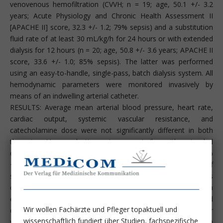
venovenous hemofiltration (CVVH; n = 19; age, 50.1 +/- 3.2
years; Acute Physiology and Chronic Health Assessment II
[APACHE II] score, 32.3 +/- 1.2; 79% sepsis) and a substitution
fluid rate of at least 30 mL/kg/h for 24 hours or with extended
dialysis for 12 hours (n = 20; age, 50.8 +/- 3.6 years; APACHE II
score, 33.6 +/- 1.0; 85% sepsis). The latter was performed
using an easy-to-handle, single-pass, batch dialysis system. All
hemodynamic parameters were monitored invasively by
means of an indwelling arterial catheter.
RESULTS: Average mean arterial blood pressure, heart rate,
cardiac output, systemic vascular resistance, and
catecholamine dose were not significantly different in both
therapies. Urea reduction rate was similar with extended
dialysis compared with CVVH therapy (53% +/- 2% versus 52%
+/- 3%; P = not significant) despite an average rate of
substitution fluid with the latter of 3.2 +/- 0.1 L/h. This was
corroborated by the finding of similar amounts of urea
eliminated in the collected spent total hemofiltration and
Wir wollen Fachärzte und Pfleger topaktuell und
dialysis fluid. Correction of acidosis was accomplished faster
wissenschaftlich fundiert über Studien, fachspezifische
with extended dialysis than CVVH, and the amount of heparin