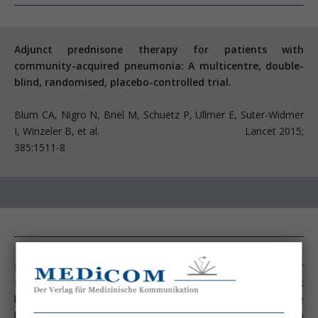
Adjunct prednisone therapy for patients with
community-acquired pneumonia: A multicentre, double-
blind, randomised, placebo-controlled trial.
Blum CA, Nigro N, Briel M, Schuetz P, Ullmer E, Suter-Widmer
I, Winzeler B, et al. Lancet 2015;
385:1511-8
Die Idee, eine systemische Entzündungsreaktion bei schwerer
Pneumonie mit Kortikosteroiden abzumildern, datiert zurück
bis in die fünfziger Jahre des letzten Jahrhunderts. Positive
klinische Effekte wurden bei Pneumokokken-Pneumonien