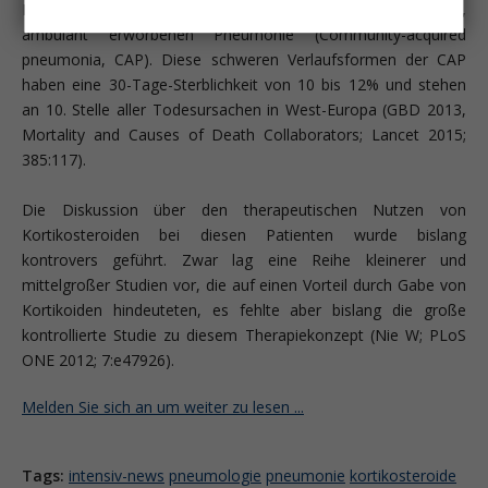
Kortikosteroidtherapie sind kritisch Kranke mit einer schweren,
ambulant erworbenen Pneumonie (Community-acquired
pneumonia, CAP). Diese schweren Verlaufsformen der CAP
haben eine 30-Tage-Sterblichkeit von 10 bis 12% und stehen
an 10. Stelle aller Todesursachen in West-Europa (GBD 2013,
Mortality and Causes of Death Collaborators; Lancet 2015;
385:117).
Die Diskussion über den therapeutischen Nutzen von
Kortikosteroiden bei diesen Patienten wurde bislang
kontrovers geführt. Zwar lag eine Reihe kleinerer und
mittelgroßer Studien vor, die auf einen Vorteil durch Gabe von
Kortikoiden hindeuteten, es fehlte aber bislang die große
kontrollierte Studie zu diesem Therapiekonzept (Nie W; PLoS
ONE 2012; 7:e47926).
Melden Sie sich an um weiter zu lesen ...
Tags:
intensiv-news
pneumologie
pneumonie
kortikosteroide