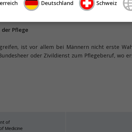
erreich
Deutschland
Schweiz
 ergaben sich folgende subjektiv wahrgenommene U
 der Pflege
rgreifen, ist vor allem bei Männern nicht erste 
Bundesheer oder Zivildienst zum Pflegeberuf, wo e
nt of
 of Medicine