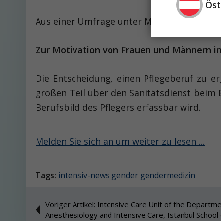
Öst
Aus einer Umfrage unter Mitarbeiterinnen
Zur Motivation von Frauen und Männern in
Die Entscheidung, einen Pflegeberuf zu e
großen Teil über den Sanitätsdienst beim 
Berufsbild des Pflegers erfassbar wird.
Melden Sie sich an um weiter zu lesen ...
Tags:
intensiv-news
gender
gendermedizin
Voriger Artikel: Intensive Care Unit of the Departme
Anesthesiology and Intensive Care, Istanbul School