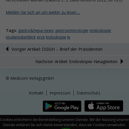
Melden Sie sich an um weiter zu lesen ...
Tags:
gastro&hepa-news
gastroenterologie
endoskopie
studienüberblick
ercp
koloskopie
ki
Voriger Artikel: ÖGGH – Brief der Präsidenten
Nächster Artikel: Endoskopie-Neuigkeiten
© Medicom VerlagsgmbH
Kontakt
Impressum
Datenschutz
Cookies erleichtern die Bereitstellung unserer Dienste. Mit der Nutzung unserer
Dienste erklären Sie sich damit einverstanden, dass wir Cookies verwenden.