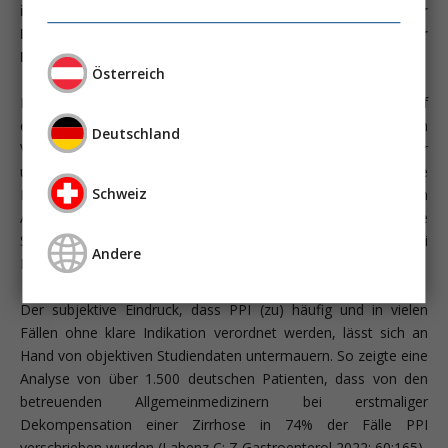
insbesondere im Intensivbereich regelmäßig zur
Prophylaxe von Stressulkus und oberer gastrointestinaler
Blutung verordnet.
Österreich
In der klinischen Praxis erlebt man häufig, dass eine einmal auf
einer Intensivstation begonnene PPI Therapie auch nach
Deutschland
Verlegung des Patienten auf die Normalstation und Wegfall der
ursprünglichen Indikation fortgeführt wird. Selbst die
Schweiz
Entlassung aus dem Krankenhaus führt meist nicht zum
Absetzen des PPI. Dabei gibt es mittlerweile zahlreiche
Studien, die ein klares Risikosignal für den Einsatz von PPI bei
Andere
Patienten mit Leberzirrhose aussenden.
Der subjektive Eindruck, dass PPI (zu) häufig und in vielen
Fällen ohne klare Indikation verordnet werden, lässt sich an
Hand von objektiven Studiendaten untermauern. So zeigte eine
Analyse von über 1.500 deutschen Patienten, dass von den
betreuenden Allgemeinmedizinern bei erstmaliger
Dekompensa­tion einer Zirrhose in 74% der Fälle PPI
verschrieben wurden (Labenz C; Z Gastroenterol 2022; 60:165).