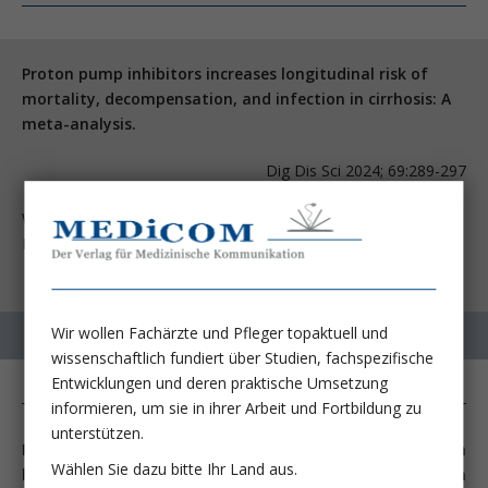
Proton pump inhibitors increases longitudinal risk of
mortality, decompensation, and infection in cirrhosis: A
meta-analysis.
Dig Dis Sci 2024; 69:289-297
Wong ZY, Koh JH, Muthiah M, Koh B, Ong EYH, Ong CEY, Ou
KQ, Lim WH, et al.
Wir wollen Fachärzte und Pfleger topaktuell und
wissenschaftlich fundiert über Studien, fachspezifische
Entwicklungen und deren praktische Umsetzung
informieren, um sie in ihrer Arbeit und Fortbildung zu
unterstützen.
Protonenpumpenhemmer (PPI) gehören zu den am
Wählen Sie dazu bitte Ihr Land aus.
häufigsten eingenommenen Medikamenten und werden