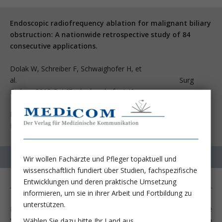
Endoscopic radiofrequency ablation for malignant biliary
obstruction: A nationwide retrospective study of 84
consecutive applications.
Dolak W, Schreiber F, Schwaighofer H, et
al. Surg
Endosc 2013 Oct [Epub ahead of print]
Division of Gastroenterology and Hepatology, Department of
Internal Medicine III, Medical University of Vienna, Austria.
Wir wollen Fachärzte und Pfleger topaktuell und
wissenschaftlich fundiert über Studien, fachspezifische
Entwicklungen und deren praktische Umsetzung
informieren, um sie in ihrer Arbeit und Fortbildung zu
unterstützen.
Die Implantation von Gallengangsstents stellt heute die
Standardtherapie zur Palliation von Ikterus bei inoperablen
Wählen Sie dazu bitte Ihr Land aus.