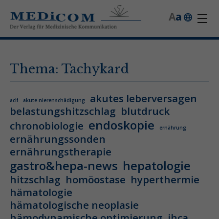
A
a
Thema: Tachykard
akutes leberversagen
aclf
akute nierenschädigung
belastungshitzschlag
blutdruck
endoskopie
chronobiologie
ernährung
ernährungssonden
ernährungstherapie
gastro&hepa-news
hepatologie
hitzschlag
homöostase
hyperthermie
hämatologie
hämatologische neoplasie
hämodynamische optimierung
ihca