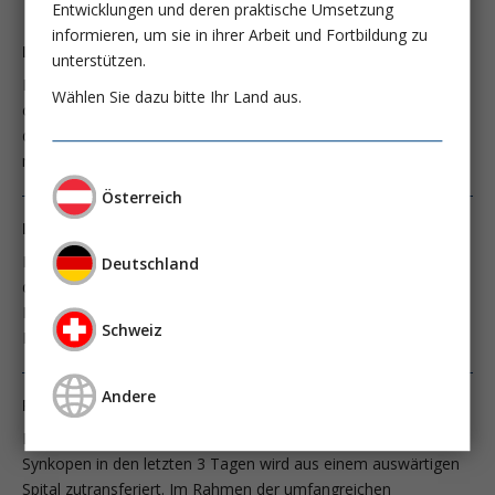
Entwicklungen und deren praktische Umsetzung
informieren, um sie in ihrer Arbeit und Fortbildung zu
Le lévosimendan dans le choc septique?
unterstützen.
L’hémodynamique des patients en choc septique est
Wählen Sie dazu bitte Ihr Land aus.
caractérisée par une combinaison de vasoplégie,
d’hyporéactivité aux catécholamines et de dysfonctionnement
myocardique.
Österreich
Levosimendan im septischen Schock?
Die Hämodynamik von Patienten mit septischem Schock ist
Deutschland
durch eine Kombination von teils profunder Vasoplegie,
Hyporeaktivität auf Katecholamine und myokardialer
Schweiz
Dysfunktion gekennzeichnet.
Andere
Rezidivierende Synkopen Eine Diagnose auf Raten
Ein 55-jähriger Mann mit Belastungsdyspnoe und mehrfachen
Synkopen in den letzten 3 Tagen wird aus einem auswärtigen
Spital zutransferiert. Im Rahmen der umfangreichen