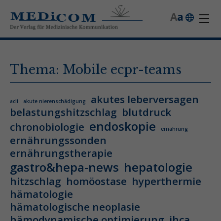
A
a
Thema: Mobile ecpr-teams
akutes leberversagen
aclf
akute nierenschädigung
belastungshitzschlag
blutdruck
endoskopie
chronobiologie
ernährung
ernährungssonden
ernährungstherapie
gastro&hepa-news
hepatologie
hitzschlag
homöostase
hyperthermie
hämatologie
hämatologische neoplasie
hämodynamische optimierung
ihca