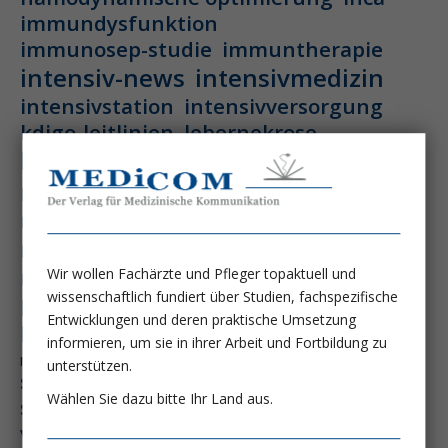
immundysfunktion
immunosep-studie
immuntherapie
intensiv-news
intensivmedizin
intensivstation
intensivversorgung
kdigo-leitlinien
lebernekrose
leberzirrhose
mangelernährung
masld
metabolische lebererkrankung
mikrobiom
multiples myelom
nasogastrale sonde
nephro-news
nephrologie
niereninsuffizienz
nutrition
Wir wollen Fachärzte und Pfleger topaktuell und
wissenschaftlich fundiert über Studien, fachspezifische
peg-implantationstechniken
Entwicklungen und deren praktische Umsetzung
perioperative nierenschädigung
informieren, um sie in ihrer Arbeit und Fortbildung zu
präzisionstherapie
pisces-studie
unterstützen.
schluckstörung
semaglutid
sepsis
Wählen Sie dazu bitte Ihr Land aus.
septischer schock
surrogatparamenter
vasopressortherapie
öggh