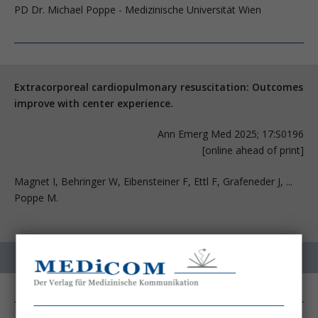
PD Dr. Michael Poppe - Medizinische Universität Wien
Extracorporeal cardiopulmonary resuscitation: Outcomes
improve with center experience.
Ann Emerg Med 2025; 17:S0196
[online ahead of print]
Magnet I, Behringer W, Eibensteiner F, Ettl F, Grafeneder J, ...
Poppe M.