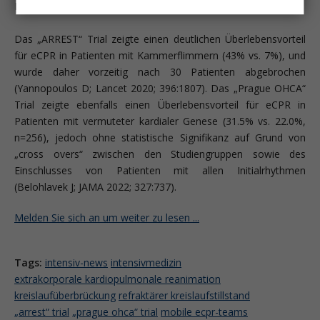
Kreislaufstillstand verglichen.
Das „ARREST“ Trial zeigte einen deutlichen Überlebensvorteil
für eCPR in Patienten mit Kammerflimmern (43% vs. 7%), und
wurde daher vorzeitig nach 30 Patienten abgebrochen
(Yannopoulos D; Lancet 2020; 396:1807). Das „Prague OHCA“
Trial zeigte ebenfalls einen Überlebensvorteil für eCPR in
Patienten mit vermuteter kardialer Genese (31.5% vs. 22.0%,
n=256), jedoch ohne statistische Signifikanz auf Grund von
„cross overs“ zwischen den Studiengruppen sowie des
Einschlusses von Patienten mit allen Initialrhythmen
(Belohlavek J; JAMA 2022; 327:737).
Melden Sie sich an um weiter zu lesen ...
Tags:
intensiv-news
intensivmedizin
extrakorporale kardiopulmonale reanimation
kreislaufüberbrückung
refraktärer kreislaufstillstand
„arrest“ trial
„prague ohca“ trial
mobile ecpr-teams