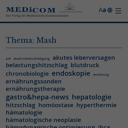
A
a
Thema: Mash
akutes leberversagen
aclf
akute nierenschädigung
belastungshitzschlag
blutdruck
endoskopie
chronobiologie
ernährung
ernährungssonden
ernährungstherapie
gastro&hepa-news
hepatologie
hitzschlag
homöostase
hyperthermie
hämatologie
hämatologische neoplasie
hämodynamische optimierung
ihca