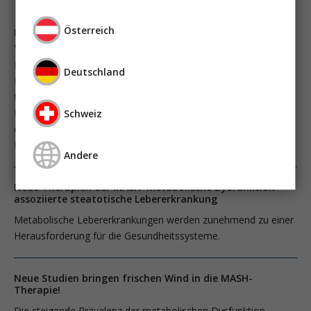
Österreich
Neue Therapien der MASH Metabolische Dysfunktion-
assoziierte steatotische Lebererkrankung
Metabolische Lebererkrankungen werden zunehmend zu einer
Deutschland
Herausforderung für die Gesundheitssysteme. In Deutschland
finden sich bei fast jedem Dritten Zeichen einer Steatosis der
Leber und es wird geschätzt, dass die Zahl der sich daraus
Schweiz
entwickelnden Leberentzündung bis 2030 auf 4,7 Millionen
Fälle ansteigen wird.
Andere
Neue Therapien der MASH Metabolische Dysfunktion-
assoziierte steatotische Lebererkrankung
Metabolische Lebererkrankungen werden zunehmend zu einer
Herausforderung für die Gesundheitssysteme.
Neue Studien bringen frischen Wind in die MASH-
Therapie!
Die steigende Prävalenz der metabolischen Dysfunktion-