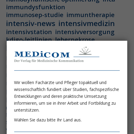
immundysfunktion
immunosep-studie
immuntherapie
intensiv-news
intensivmedizin
intensivstation
intensivversorgung
kdigo-leitlinien
lebernekrose
leberzirrhose
mangelernährung
masld
metabolische lebererkrankung
mikrobiom
multiples myelom
nasogastrale sonde
nephro-news
nephrologie
niereninsuffizienz
nutrition
Wir wollen Fachärzte und Pfleger topaktuell und
peg-implantationstechniken
wissenschaftlich fundiert über Studien, fachspezifische
Entwicklungen und deren praktische Umsetzung
perioperative nierenschädigung
informieren, um sie in ihrer Arbeit und Fortbildung zu
präzisionstherapie
pisces-studie
unterstützen.
schluckstörung
semaglutid
sepsis
Wählen Sie dazu bitte Ihr Land aus.
septischer schock
surrogatparamenter
vasopressortherapie
öggh