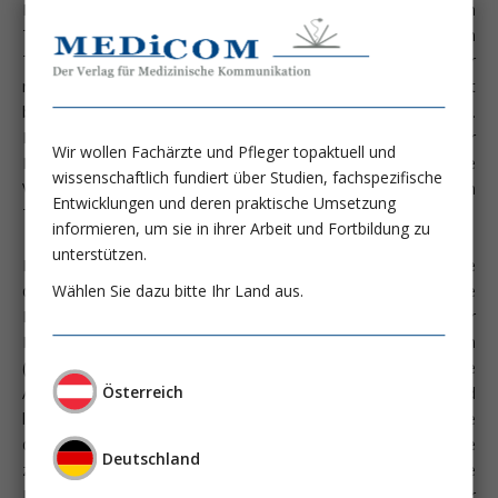
Die CMV-Infektion ist eine typische Erkrankung nach
Transplantation. CMV-Viren können zum einen mit dem
Transplantat übertragen, zum anderen im Empfänger
reaktiviert werden. Das größte Risiko einer Erkrankung besteht
bei CMV-negativen Empfängern eines CMV-positiven Organs.
Etwa 12 Wochen nach Transplantation kommt es zu einer
Wir wollen Fachärzte und Pfleger topaktuell und
Replikation von CMV-Viren. Eine Replikation wird durch andere
wissenschaftlich fundiert über Studien, fachspezifische
Viren getriggert und kann prinzipiell zu jedem Zeitpunkt nach
Entwicklungen und deren praktische Umsetzung
Transplantation auftreten.
informieren, um sie in ihrer Arbeit und Fortbildung zu
unterstützen.
Es gibt verschiedene Nachweismethoden. Die sicherste ist die
Wählen Sie dazu bitte Ihr Land aus.
quantitative PCR (qPCR) im Blut. Eine andere
Nachweismethode ist der Nachweis bestimmter
Replikationsproteine, die sich früh in Zellen anfärben lassen
(etwa pp65). Im Gegensatz zur qPCR sind die
Österreich
Anfärbemethoden sehr stark untersucher- und
lagerungsabhängig. So können gerade an der unteren Grenze
der Detektion schon wenige Stunden Lagerung die Proteine
Deutschland
zerstören und die Anfärbung unmöglich machen. Die
Bestimmung von Antikörpern gegen CMV ist nur vor der