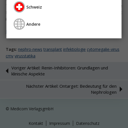
Transplantation bei Spender und Empfänger sinnvoll, da die
Schweiz
Immunantwort unter der Immunsuppression stark verändert
ist und Antikörper häufig nur sehr begrenzt gebildet werden.
Andere
Melden Sie sich an um weiter zu lesen ...
Tags:
nephro-news
transplant
infektiologie
cytomegalie-virus
cmv
virusstatika
Voriger Artikel: Renin-Inhibitoren: Grundlagen und
klinische Aspekte
Nächster Artikel: Ontarget: Bedeutung für den
Nephrologen
© Medicom VerlagsgmbH
Kontakt
Impressum
Datenschutz