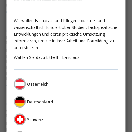
Univ.-Prof. Dr. med. Dr. h.c. Uwe Heemann
Weiter lesen ...
Wir wollen Fachärzte und Pfleger topaktuell und
wissenschaftlich fundiert über Studien, fachspezifische
Ausgabe 6/14
Entwicklungen und deren praktische Umsetzung
Eisensubstitution bei Peritonealdialyse und nach
informieren, um sie in ihrer Arbeit und Fortbildung zu
Nierentransplantation
unterstützen.
Prof. Dr. med. Vincent Brandenburg
Prof. Dr. med. Danilo Fliser
Wählen Sie dazu bitte Ihr Land aus.
Univ.-Prof. Dr. med. Dr. h.c. Uwe Heemann
Prof. Dr. med. Gerhard Lonnemann
Prof. Dr. med. Hans-Hellmut Neumayer
Prof. Dr. med. Roland M. Schaefer
Österreich
Weiter lesen ...
Deutschland
Ausgabe 3/07
Aktuelle Standards der Immunsuppression nach
Nierentransplantation
Schweiz
Univ.-Prof. Dr. med. Dr. h.c. Uwe Heemann
Prof. Dr. med. Jens Lutz