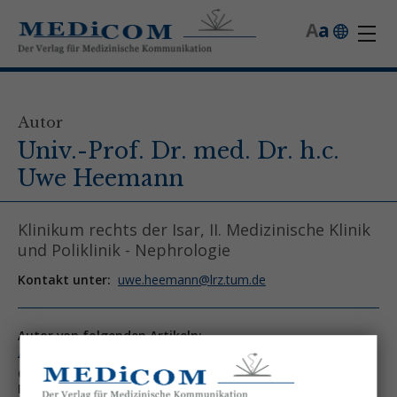
A
a
Autor
Univ.-Prof. Dr. med. Dr. h.c.
Uwe Heemann
Klinikum rechts der Isar, II. Medizinische Klinik
und Poliklinik - Nephrologie
Kontakt unter:
uwe.heemann@lrz.tum.de
Autor von folgenden Artikeln:
Ausgabe 3/08
Cytomegalie-Virus (CMV)-Infektion nach
Nierentransplantation